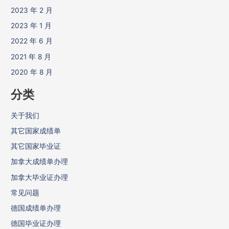
2023 年 2 月
2023 年 1 月
2022 年 6 月
2021 年 8 月
2020 年 8 月
分类
关于我们
其它国家成绩单
其它国家毕业证
加拿大成绩单办理
加拿大毕业证办理
常见问题
德国成绩单办理
德国毕业证办理