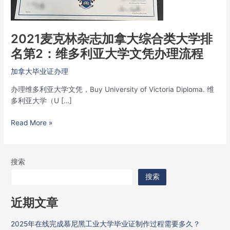
大
综
合
2021麦克林杂志加拿大综合类大学排
类
名第2：维多利亚大学文凭办理流程
大
学
加拿大毕业证办理
排
名
办理维多利亚大学文凭，Buy University of Victoria Diploma. 维
第
多利亚大学（U […]
2：
维
Read More »
多
利
亚
搜索
大
搜索
学
文
近期文章
凭
办
理
2025年在线完成慕尼黑工业大学毕业证制作过程需要多久？