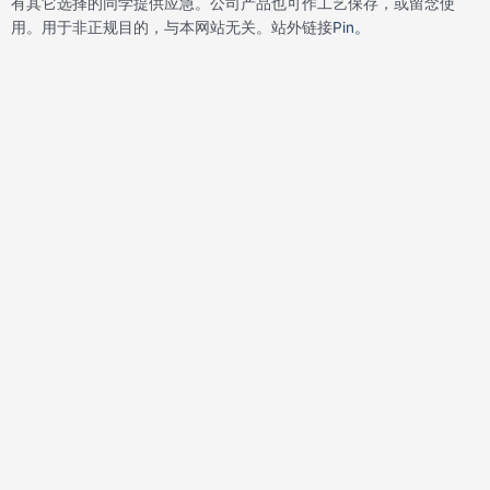
有其它选择的同学提供应急。公司产品也可作工艺保存，或留念使
用。用于非正规目的，与本网站无关。站外链接
Pin。