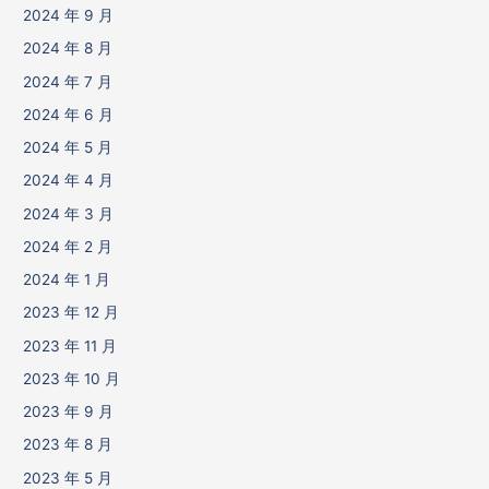
2024 年 9 月
2024 年 8 月
2024 年 7 月
2024 年 6 月
2024 年 5 月
2024 年 4 月
2024 年 3 月
2024 年 2 月
2024 年 1 月
2023 年 12 月
2023 年 11 月
2023 年 10 月
2023 年 9 月
2023 年 8 月
2023 年 5 月