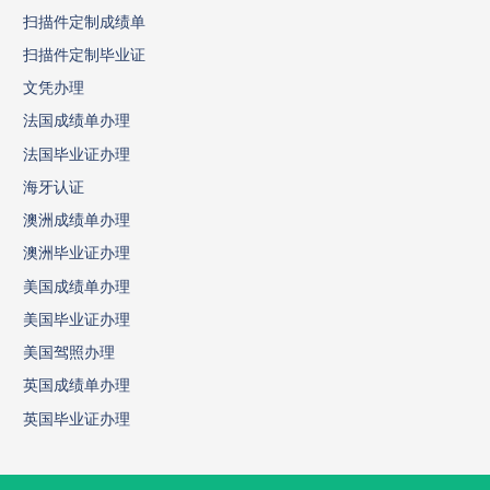
扫描件定制成绩单
扫描件定制毕业证
文凭办理
法国成绩单办理
法国毕业证办理
海牙认证
澳洲成绩单办理
澳洲毕业证办理
美国成绩单办理
美国毕业证办理
美国驾照办理
英国成绩单办理
英国毕业证办理