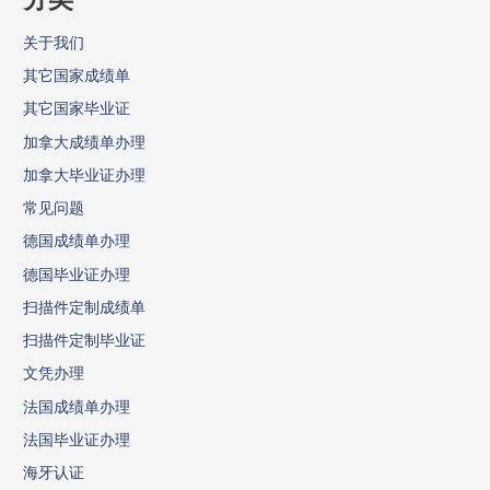
关于我们
其它国家成绩单
其它国家毕业证
加拿大成绩单办理
加拿大毕业证办理
常见问题
德国成绩单办理
德国毕业证办理
扫描件定制成绩单
扫描件定制毕业证
文凭办理
法国成绩单办理
法国毕业证办理
海牙认证