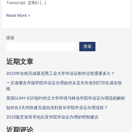
Transcript. 定制U […]
学
成
Read More »
绩
单，
是
否
搜索
可
搜索
以
做
近期文章
到
1:1
2025年在线完成慕尼黑工业大学毕业证制作过程需要多久？
复
制？
一文读懂史丹福学院毕业证办理如何从丢失补发到打印生成全指
南
美国SUNY-ESF纽约州立大学环境与林业学院毕业证办理流程解析
如何在3天内快速完成伯克利音乐学院毕业证办理流程？
2025版芝加哥哥伦比亚学院毕业证办理的明智建议
近期评论