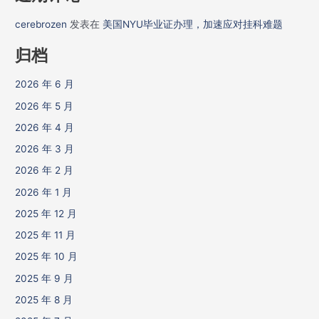
cerebrozen
发表在
美国NYU毕业证办理，加速应对挂科难题
归档
2026 年 6 月
2026 年 5 月
2026 年 4 月
2026 年 3 月
2026 年 2 月
2026 年 1 月
2025 年 12 月
2025 年 11 月
2025 年 10 月
2025 年 9 月
2025 年 8 月