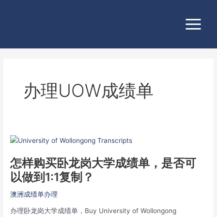
跳
Main
至
Menu
内
容
办理UOW成绩单
怎
样
怎样购买卧龙岗大学成绩单，是否可
购
买
以做到1:1复制？
卧
龙
澳洲成绩单办理
岗
办理卧龙岗大学成绩单，Buy University of Wollongong
大