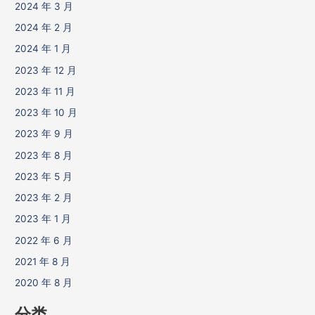
2024 年 3 月
2024 年 2 月
2024 年 1 月
2023 年 12 月
2023 年 11 月
2023 年 10 月
2023 年 9 月
2023 年 8 月
2023 年 5 月
2023 年 2 月
2023 年 1 月
2022 年 6 月
2021 年 8 月
2020 年 8 月
分类