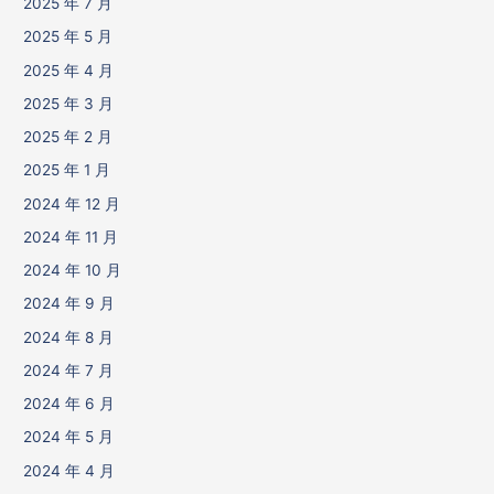
2025 年 7 月
2025 年 5 月
2025 年 4 月
2025 年 3 月
2025 年 2 月
2025 年 1 月
2024 年 12 月
2024 年 11 月
2024 年 10 月
2024 年 9 月
2024 年 8 月
2024 年 7 月
2024 年 6 月
2024 年 5 月
2024 年 4 月