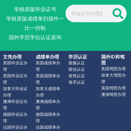
Search
学校原版毕业证书
学校原版成绩单扫描件一
比一仿制
国外学历学位认证咨询
文凭办理
成绩单办理
学历认证
国外ID和驾
照
美国毕业证办
美国成绩单办
留服认证
美国驾照办理
理
理
留信认证
加拿大驾照办
英国毕业证办
英国成绩单办
使馆认证
理
理
理
海牙认证
英国驾照办理
加拿大毕业证
加拿大成绩单
澳洲驾照办理
办理
办理
澳洲毕业证办
澳洲成绩单办
理
理
德国毕业证办
德国成绩单办
理
理
法国毕业证办
法国成绩单办