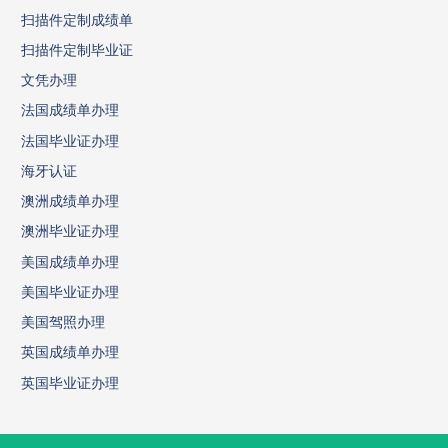
扫描件定制成绩单
扫描件定制毕业证
文凭办理
法国成绩单办理
法国毕业证办理
海牙认证
澳洲成绩单办理
澳洲毕业证办理
美国成绩单办理
美国毕业证办理
美国驾照办理
英国成绩单办理
英国毕业证办理