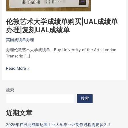
单
购
买|UAL
伦敦艺术大学成绩单购买|UAL成绩单
成
办理|复刻UAL成绩单
绩
单
英国成绩单办理
办
理|
办理伦敦艺术大学成绩单，Buy University of the Arts London
复
Transcrip […]
刻
UAL
Read More »
成
绩
单
搜索
搜索
近期文章
2025年在线完成慕尼黑工业大学毕业证制作过程需要多久？