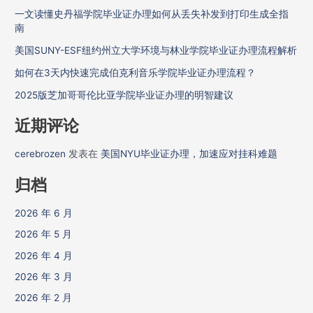
一文读懂史丹福学院毕业证办理如何从丢失补发到打印生成全指
南
美国SUNY-ESF纽约州立大学环境与林业学院毕业证办理流程解析
如何在3天内快速完成伯克利音乐学院毕业证办理流程？
2025版芝加哥哥伦比亚学院毕业证办理的明智建议
近期评论
cerebrozen
发表在
美国NYU毕业证办理，加速应对挂科难题
归档
2026 年 6 月
2026 年 5 月
2026 年 4 月
2026 年 3 月
2026 年 2 月