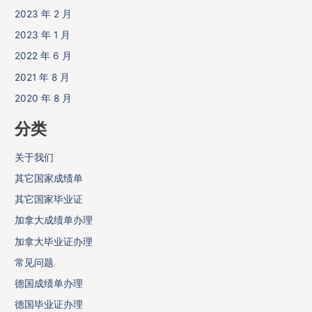
2023 年 2 月
2023 年 1 月
2022 年 6 月
2021 年 8 月
2020 年 8 月
分类
关于我们
其它国家成绩单
其它国家毕业证
加拿大成绩单办理
加拿大毕业证办理
常见问题
德国成绩单办理
德国毕业证办理