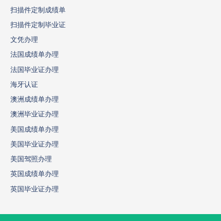
扫描件定制成绩单
扫描件定制毕业证
文凭办理
法国成绩单办理
法国毕业证办理
海牙认证
澳洲成绩单办理
澳洲毕业证办理
美国成绩单办理
美国毕业证办理
美国驾照办理
英国成绩单办理
英国毕业证办理