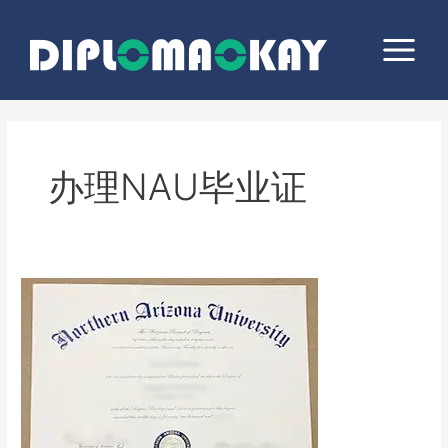
跳
Main
至
Menu
内
容
办理NAU毕业证
北
亚
利
桑
那
大
学
毕