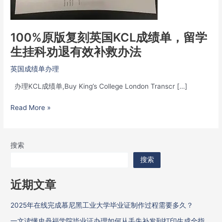
成
绩
单，
100%原版复刻英国KCL成绩单，留学
留
生挂科劝退有效补救办法
学
生
英国成绩单办理
挂
科
办理KCL成绩单,Buy King’s College London Transcr […]
劝
退
Read More »
有
效
补
搜索
救
搜索
办
法
近期文章
2025年在线完成慕尼黑工业大学毕业证制作过程需要多久？
一文读懂史丹福学院毕业证办理如何从丢失补发到打印生成全指