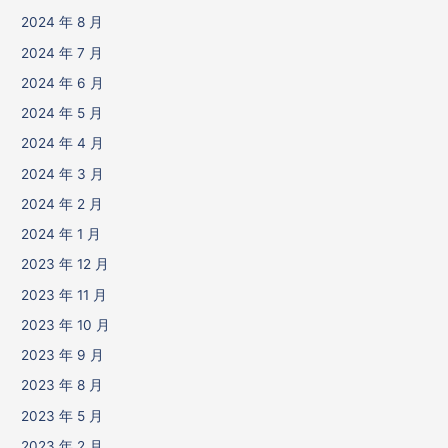
2024 年 8 月
2024 年 7 月
2024 年 6 月
2024 年 5 月
2024 年 4 月
2024 年 3 月
2024 年 2 月
2024 年 1 月
2023 年 12 月
2023 年 11 月
2023 年 10 月
2023 年 9 月
2023 年 8 月
2023 年 5 月
2023 年 2 月