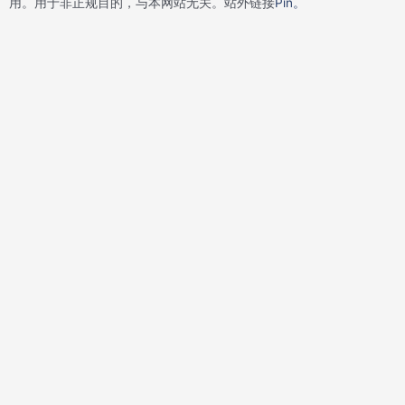
用。用于非正规目的，与本网站无关。站外链接
Pin。