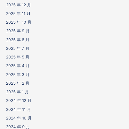
2025 年 12 月
2025 年 11 月
2025 年 10 月
2025 年 9 月
2025 年 8 月
2025 年 7 月
2025 年 5 月
2025 年 4 月
2025 年 3 月
2025 年 2 月
2025 年 1 月
2024 年 12 月
2024 年 11 月
2024 年 10 月
2024 年 9 月