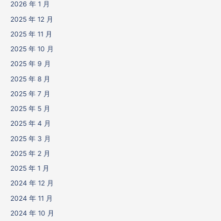
2026 年 1 月
2025 年 12 月
2025 年 11 月
2025 年 10 月
2025 年 9 月
2025 年 8 月
2025 年 7 月
2025 年 5 月
2025 年 4 月
2025 年 3 月
2025 年 2 月
2025 年 1 月
2024 年 12 月
2024 年 11 月
2024 年 10 月