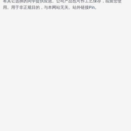
有其它选择的同学提供应急。公司产品也可作工艺保存，或留念使
用。用于非正规目的，与本网站无关。站外链接
Pin。