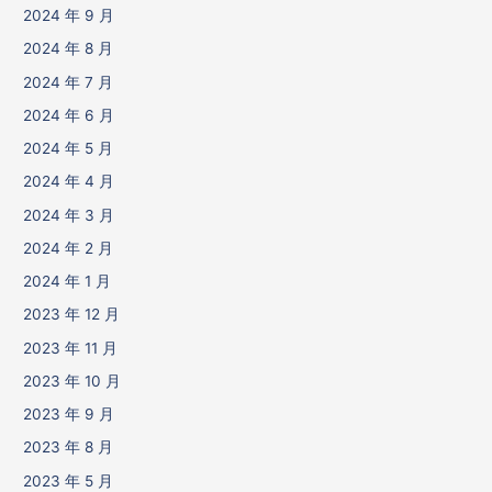
2024 年 9 月
2024 年 8 月
2024 年 7 月
2024 年 6 月
2024 年 5 月
2024 年 4 月
2024 年 3 月
2024 年 2 月
2024 年 1 月
2023 年 12 月
2023 年 11 月
2023 年 10 月
2023 年 9 月
2023 年 8 月
2023 年 5 月