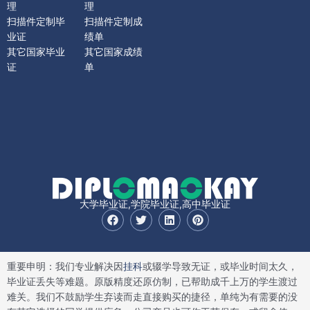
理
理
扫描件定制毕
扫描件定制成
业证
绩单
其它国家毕业
其它国家成绩
证
单
大学毕业证,学院毕业证,高中毕业证
F
T
L
P
a
w
i
i
c
i
n
n
e
t
k
t
b
t
e
e
重要申明：我们专业解决因
挂科
或辍学导致无证，或毕业时间太久，
o
e
d
r
o
r
i
e
毕业证丢失等难题。原版精度还原仿制，已帮助成千上万的学生渡过
k
n
s
难关。我们不鼓励学生弃读而走直接购买的捷径，单纯为有需要的没
t