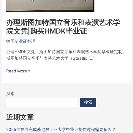
音
乐
和
办理斯图加特国立音乐和表演艺术学
表
院文凭|购买HMDK毕业证
演
艺
德国毕业证办理
术
学
办理HMDK文凭，斯图加特国立音乐和表演艺术学院毕业证定制。
院
斯图加特国立音乐与表演艺术大学（Staatlic […]
文
凭|
Read More »
购
买
HMDK
搜索
毕
搜索
业
证
近期文章
2025年在线完成慕尼黑工业大学毕业证制作过程需要多久？