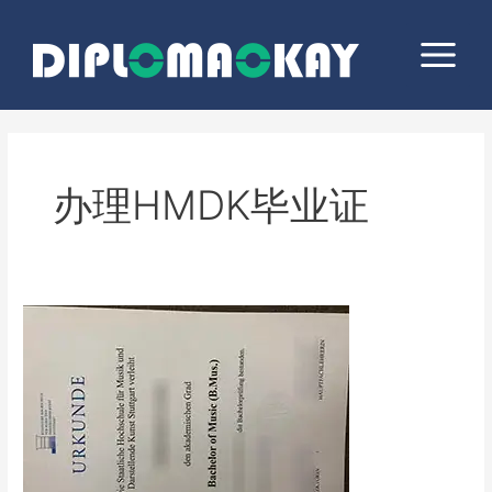
跳
Main
至
Menu
内
容
办理HMDK毕业证
办
理
斯
图
加
特
国
立