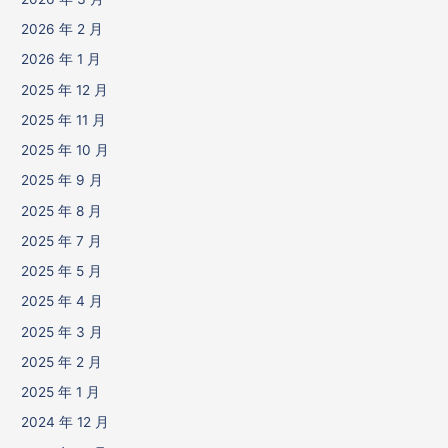
2026 年 2 月
2026 年 1 月
2025 年 12 月
2025 年 11 月
2025 年 10 月
2025 年 9 月
2025 年 8 月
2025 年 7 月
2025 年 5 月
2025 年 4 月
2025 年 3 月
2025 年 2 月
2025 年 1 月
2024 年 12 月