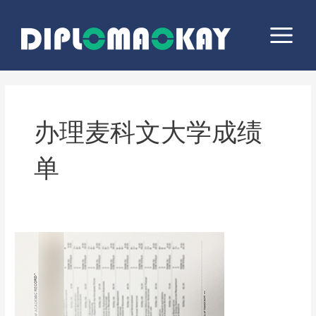
跳
Main
至
Menu
内
容
办理麦科文大学成绩
单
快
速
加
急
订