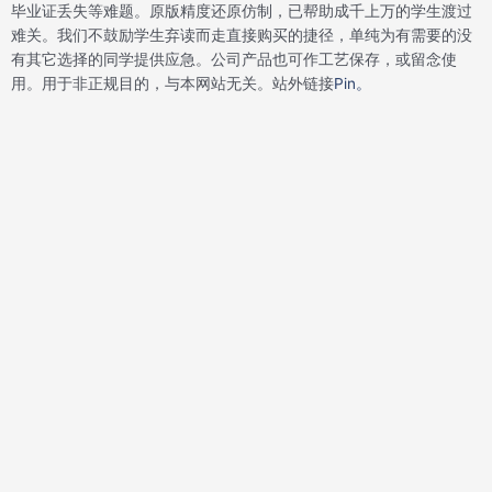
o
r
i
e
毕业证丢失等难题。原版精度还原仿制，已帮助成千上万的学生渡过
k
n
s
难关。我们不鼓励学生弃读而走直接购买的捷径，单纯为有需要的没
t
有其它选择的同学提供应急。公司产品也可作工艺保存，或留念使
用。用于非正规目的，与本网站无关。站外链接
Pin。