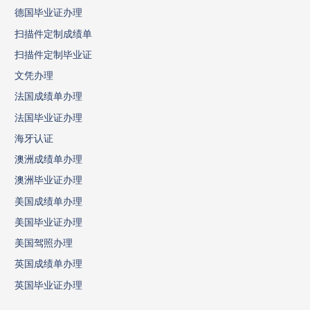
德国毕业证办理
扫描件定制成绩单
扫描件定制毕业证
文凭办理
法国成绩单办理
法国毕业证办理
海牙认证
澳洲成绩单办理
澳洲毕业证办理
美国成绩单办理
美国毕业证办理
美国驾照办理
英国成绩单办理
英国毕业证办理