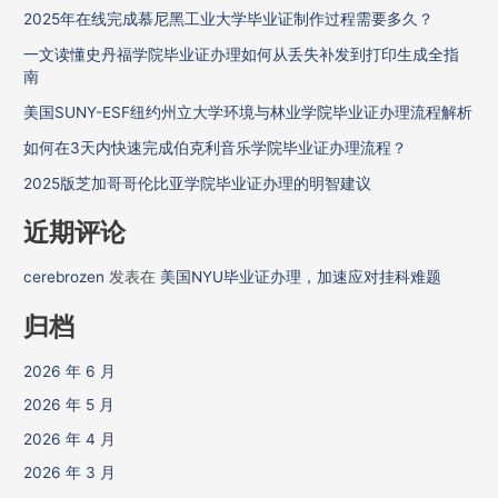
2025年在线完成慕尼黑工业大学毕业证制作过程需要多久？
一文读懂史丹福学院毕业证办理如何从丢失补发到打印生成全指
南
美国SUNY-ESF纽约州立大学环境与林业学院毕业证办理流程解析
如何在3天内快速完成伯克利音乐学院毕业证办理流程？
2025版芝加哥哥伦比亚学院毕业证办理的明智建议
近期评论
cerebrozen
发表在
美国NYU毕业证办理，加速应对挂科难题
归档
2026 年 6 月
2026 年 5 月
2026 年 4 月
2026 年 3 月