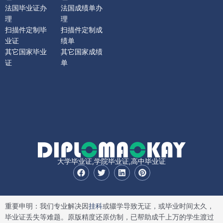
法国毕业证办
法国成绩单办
理
理
扫描件定制毕
扫描件定制成
业证
绩单
其它国家毕业
其它国家成绩
证
单
大学毕业证,学院毕业证,高中毕业证
F
T
L
P
a
w
i
i
c
i
n
n
e
t
k
t
b
t
e
e
重要申明：我们专业解决因
挂科
或辍学导致无证，或毕业时间太久，
o
e
d
r
o
r
i
e
毕业证丢失等难题。原版精度还原仿制，已帮助成千上万的学生渡过