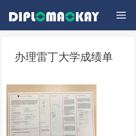
跳
Main
至
Menu
内
容
办理雷丁大学成绩单
如
何
办
理
雷
丁
大
学