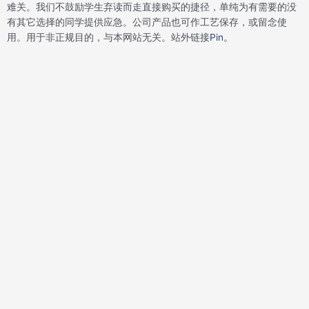
k
n
s
难关。我们不鼓励学生弃读而走直接购买的捷径，单纯为有需要的没
t
有其它选择的同学提供应急。公司产品也可作工艺保存，或留念使
用。用于非正规目的，与本网站无关。站外链接
Pin。