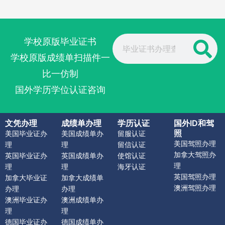
Search
学校原版毕业证书
学校原版成绩单扫描件一
比一仿制
国外学历学位认证咨询
文凭办理
成绩单办理
学历认证
国外ID和驾
照
美国毕业证办
美国成绩单办
留服认证
美国驾照办理
理
理
留信认证
加拿大驾照办
英国毕业证办
英国成绩单办
使馆认证
理
理
理
海牙认证
英国驾照办理
加拿大毕业证
加拿大成绩单
澳洲驾照办理
办理
办理
澳洲毕业证办
澳洲成绩单办
理
理
德国毕业证办
德国成绩单办