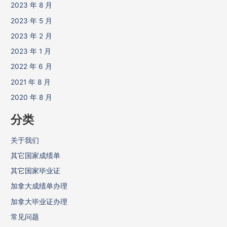
2023 年 8 月
2023 年 5 月
2023 年 2 月
2023 年 1 月
2022 年 6 月
2021 年 8 月
2020 年 8 月
分类
关于我们
其它国家成绩单
其它国家毕业证
加拿大成绩单办理
加拿大毕业证办理
常见问题