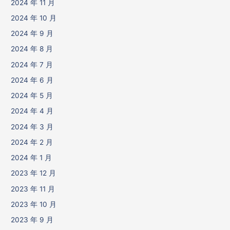
2024 年 11 月
2024 年 10 月
2024 年 9 月
2024 年 8 月
2024 年 7 月
2024 年 6 月
2024 年 5 月
2024 年 4 月
2024 年 3 月
2024 年 2 月
2024 年 1 月
2023 年 12 月
2023 年 11 月
2023 年 10 月
2023 年 9 月