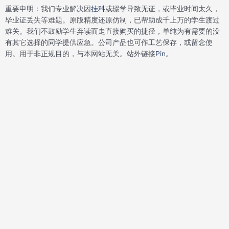
b
t
e
e
重要申明：我们专业解决因
挂科
或辍学导致无证，或毕业时间太久，
o
e
d
r
o
r
i
e
毕业证丢失等难题。原版精度还原仿制，已帮助成千上万的学生渡过
k
n
s
难关。我们不鼓励学生弃读而走直接购买的捷径，单纯为有需要的没
t
有其它选择的同学提供应急。公司产品也可作工艺保存，或留念使
用。用于非正规目的，与本网站无关。站外链接
Pin。