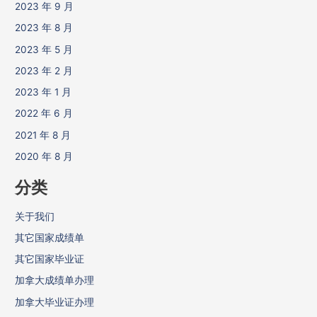
2023 年 9 月
2023 年 8 月
2023 年 5 月
2023 年 2 月
2023 年 1 月
2022 年 6 月
2021 年 8 月
2020 年 8 月
分类
关于我们
其它国家成绩单
其它国家毕业证
加拿大成绩单办理
加拿大毕业证办理