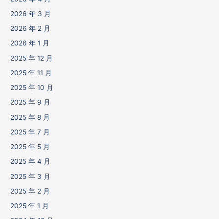
2026 年 3 月
2026 年 2 月
2026 年 1 月
2025 年 12 月
2025 年 11 月
2025 年 10 月
2025 年 9 月
2025 年 8 月
2025 年 7 月
2025 年 5 月
2025 年 4 月
2025 年 3 月
2025 年 2 月
2025 年 1 月