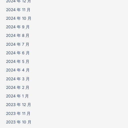
2024 年 12 月
2024 年 11 月
2024 年 10 月
2024 年 9 月
2024 年 8 月
2024 年 7 月
2024 年 6 月
2024 年 5 月
2024 年 4 月
2024 年 3 月
2024 年 2 月
2024 年 1 月
2023 年 12 月
2023 年 11 月
2023 年 10 月