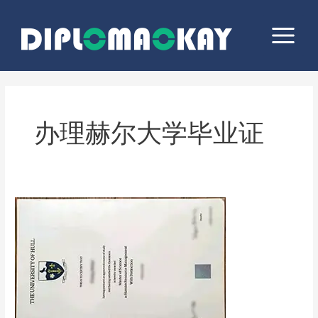
跳
Main
至
Menu
内
容
办理赫尔大学毕业证
办
理
赫
尔
大
学
毕
业