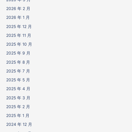
2026 年 2 月
2026 年 1 月
2025 年 12 月
2025 年 11 月
2025 年 10 月
2025 年 9 月
2025 年 8 月
2025 年 7 月
2025 年 5 月
2025 年 4 月
2025 年 3 月
2025 年 2 月
2025 年 1 月
2024 年 12 月