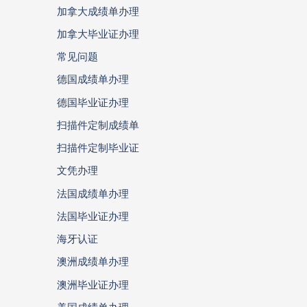
加拿大成绩单办理
加拿大毕业证办理
常见问题
德国成绩单办理
德国毕业证办理
扫描件定制成绩单
扫描件定制毕业证
文凭办理
法国成绩单办理
法国毕业证办理
海牙认证
澳洲成绩单办理
澳洲毕业证办理