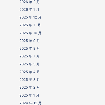
2026 年 2 月
2026 年 1 月
2025 年 12 月
2025 年 11 月
2025 年 10 月
2025 年 9 月
2025 年 8 月
2025 年 7 月
2025 年 5 月
2025 年 4 月
2025 年 3 月
2025 年 2 月
2025 年 1 月
2024 年 12 月