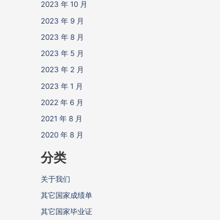
2023 年 10 月
2023 年 9 月
2023 年 8 月
2023 年 5 月
2023 年 2 月
2023 年 1 月
2022 年 6 月
2021 年 8 月
2020 年 8 月
分类
关于我们
其它国家成绩单
其它国家毕业证