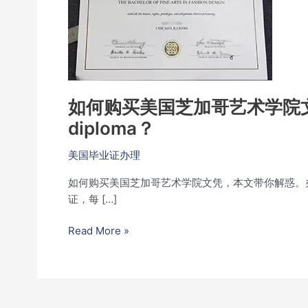
美
国
芝
加
哥
艺
如何购买美国芝加哥艺术学院文凭，H
术
diploma？
学
院
美国毕业证办理
文
凭，
如何购买美国芝加哥艺术学院文凭，本文带你解惑。办
How
证，每 […]
to
buy
Read More »
a
SAIC
diploma？