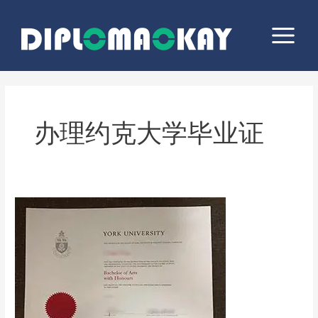
跳
Main
至
Menu
内
容
办理约克大学毕业证
加
拿
大
约
克
大
学
文