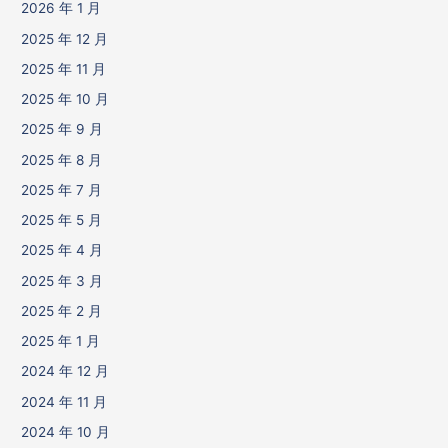
2026 年 1 月
2025 年 12 月
2025 年 11 月
2025 年 10 月
2025 年 9 月
2025 年 8 月
2025 年 7 月
2025 年 5 月
2025 年 4 月
2025 年 3 月
2025 年 2 月
2025 年 1 月
2024 年 12 月
2024 年 11 月
2024 年 10 月