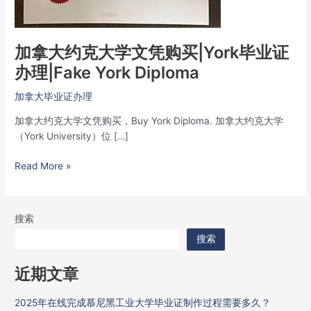
凭
购
买|York
加拿大约克大学文凭购买|York毕业证
毕
办理|Fake York Diploma
业
证
加拿大毕业证办理
办
理|Fake
加拿大约克大学文凭购买，Buy York Diploma. 加拿大约克大学
York
（York University）位 […]
Diploma
Read More »
搜索
搜索
近期文章
2025年在线完成慕尼黑工业大学毕业证制作过程需要多久？