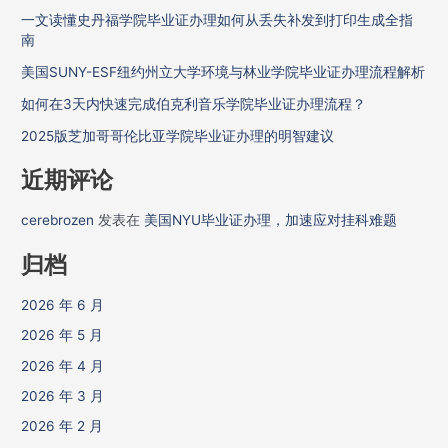
一文读懂史丹福学院毕业证办理如何从丢失补发到打印生成全指
南
美国SUNY-ESF纽约州立大学环境与林业学院毕业证办理流程解析
如何在3天内快速完成伯克利音乐学院毕业证办理流程？
2025版芝加哥哥伦比亚学院毕业证办理的明智建议
近期评论
cerebrozen
发表在
美国NYU毕业证办理，加速应对挂科难题
归档
2026 年 6 月
2026 年 5 月
2026 年 4 月
2026 年 3 月
2026 年 2 月