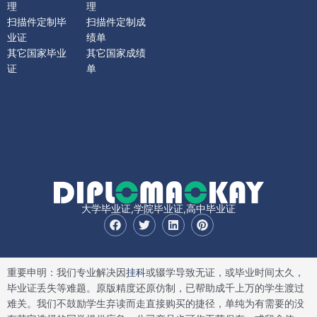
理
理
扫描件定制毕
扫描件定制成
业证
绩单
其它国家毕业
其它国家成绩
证
单
大学毕业证,学院毕业证,高中毕业证
F
T
L
P
a
w
i
i
c
i
n
n
e
t
k
t
b
t
e
e
重要申明：我们专业解决因
挂科
或辍学导致无证，或毕业时间太久，
o
e
d
r
o
r
i
e
毕业证丢失等难题。原版精度还原仿制，已帮助成千上万的学生渡过
k
n
s
难关。我们不鼓励学生弃读而走直接购买的捷径，单纯为有需要的没
t