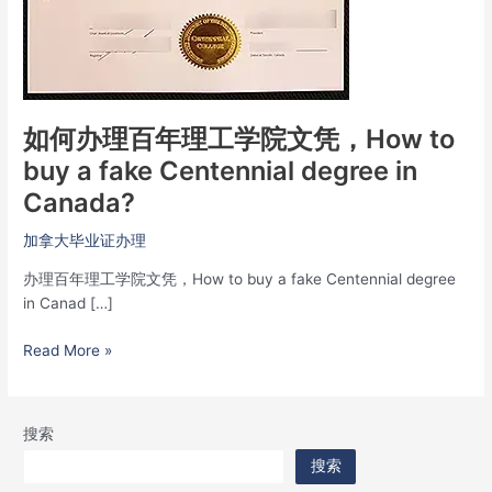
年
理
工
学
院
文
如何办理百年理工学院文凭，How to
凭，
buy a fake Centennial degree in
How
to
Canada?
buy
加拿大毕业证办理
a
fake
办理百年理工学院文凭，How to buy a fake Centennial degree
Centennial
in Canad […]
degree
in
Read More »
Canada?
搜索
搜索