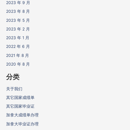
2023 年 9 月
2023 年 8 月
2023 年 5 月
2023 年 2 月
2023 年 1 月
2022 年 6 月
2021 年 8 月
2020 年 8 月
分类
关于我们
其它国家成绩单
其它国家毕业证
加拿大成绩单办理
加拿大毕业证办理