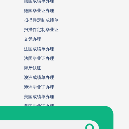
德国成绩单办理
德国毕业证办理
扫描件定制成绩单
扫描件定制毕业证
文凭办理
法国成绩单办理
法国毕业证办理
海牙认证
澳洲成绩单办理
澳洲毕业证办理
美国成绩单办理
美国毕业证办理
美国驾照办理
英国成绩单办理