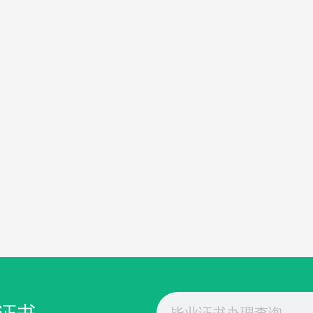
Search
证书