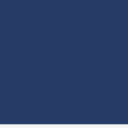
跳
至
内
容