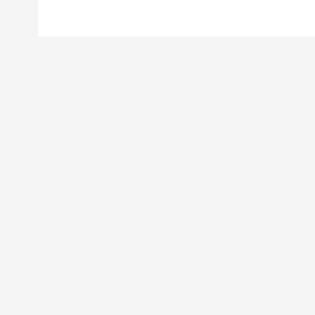
补
救
学
校
原
件
丢
失
的
好
办
法。