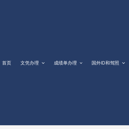
首页
文凭办理
成绩单办理
国外ID和驾照