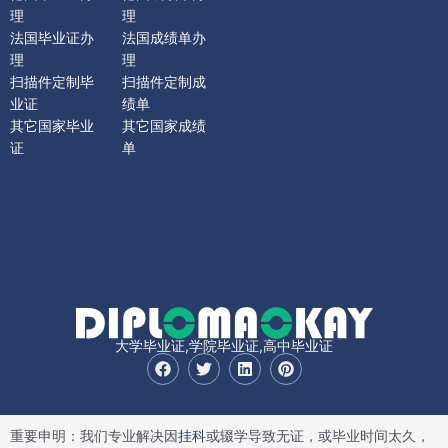
理
理
法国毕业证办
法国成绩单办
理
理
扫描件定制毕
扫描件定制成
业证
绩单
其它国家毕业
其它国家成绩
证
单
大学毕业证,学院毕业证,高中毕业证
F
T
L
P
a
w
i
i
c
i
n
n
e
t
k
t
b
t
e
e
重要申明：我们专业解决因
挂科
或辍学导致无证，或毕业时间太久，
o
e
d
r