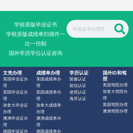
Search
学校原版毕业证书
学校原版成绩单扫描件一
比一仿制
国外学历学位认证咨询
文凭办理
成绩单办理
学历认证
国外ID和驾
照
美国毕业证办
美国成绩单办
留服认证
美国驾照办理
理
理
留信认证
加拿大驾照办
英国毕业证办
英国成绩单办
使馆认证
理
理
理
海牙认证
英国驾照办理
加拿大毕业证
加拿大成绩单
澳洲驾照办理
办理
办理
澳洲毕业证办
澳洲成绩单办
理
理
德国毕业证办
德国成绩单办