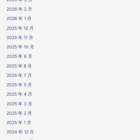
2026 年 2 月
2026 年 1 月
2025 年 12 月
2025 年 11 月
2025 年 10 月
2025 年 9 月
2025 年 8 月
2025 年 7 月
2025 年 5 月
2025 年 4 月
2025 年 3 月
2025 年 2 月
2025 年 1 月
2024 年 12 月