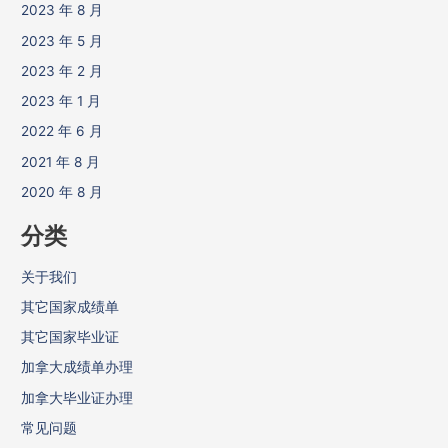
2023 年 8 月
2023 年 5 月
2023 年 2 月
2023 年 1 月
2022 年 6 月
2021 年 8 月
2020 年 8 月
分类
关于我们
其它国家成绩单
其它国家毕业证
加拿大成绩单办理
加拿大毕业证办理
常见问题