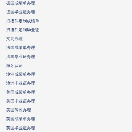
德国成绩单办理
德国毕业证办理
扫描件定制成绩单
扫描件定制毕业证
文凭办理
法国成绩单办理
法国毕业证办理
海牙认证
澳洲成绩单办理
澳洲毕业证办理
美国成绩单办理
美国毕业证办理
美国驾照办理
英国成绩单办理
英国毕业证办理