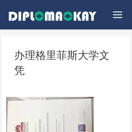
跳
Main
至
Menu
内
容
办理格里菲斯大学文
凭
加
急
办
理
格