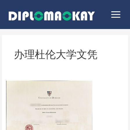
跳
Main
至
Menu
内
容
办理杜伦大学文凭
毕
业
证
原
件
丢
失？
教