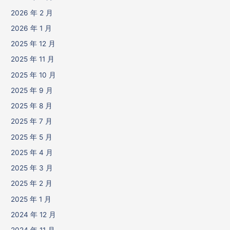
2026 年 2 月
2026 年 1 月
2025 年 12 月
2025 年 11 月
2025 年 10 月
2025 年 9 月
2025 年 8 月
2025 年 7 月
2025 年 5 月
2025 年 4 月
2025 年 3 月
2025 年 2 月
2025 年 1 月
2024 年 12 月