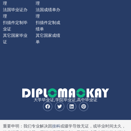
理
理
法国毕业证办
法国成绩单办
理
理
扫描件定制毕
扫描件定制成
业证
绩单
其它国家毕业
其它国家成绩
证
单
大学毕业证,学院毕业证,高中毕业证
F
T
L
P
a
w
i
i
c
i
n
n
e
t
k
t
b
t
e
e
重要申明：我们专业解决因
挂科
或辍学导致无证，或毕业时间太久，
o
e
d
r