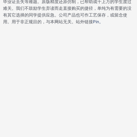
o
r
i
e
毕业证丢失等难题。原版精度还原仿制，已帮助成千上万的学生渡过
k
n
s
难关。我们不鼓励学生弃读而走直接购买的捷径，单纯为有需要的没
t
有其它选择的同学提供应急。公司产品也可作工艺保存，或留念使
用。用于非正规目的，与本网站无关。站外链接
Pin。