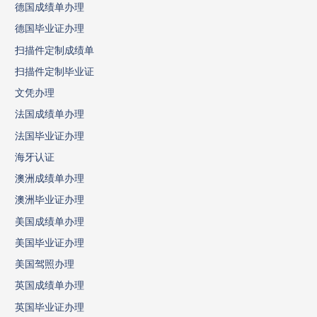
德国成绩单办理
德国毕业证办理
扫描件定制成绩单
扫描件定制毕业证
文凭办理
法国成绩单办理
法国毕业证办理
海牙认证
澳洲成绩单办理
澳洲毕业证办理
美国成绩单办理
美国毕业证办理
美国驾照办理
英国成绩单办理
英国毕业证办理