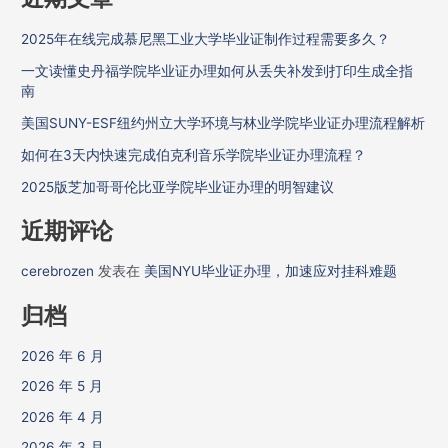
2025年在线完成慕尼黑工业大学毕业证制作过程需要多久？
一文读懂史丹福学院毕业证办理如何从丢失补发到打印生成全指
南
美国SUNY-ESF纽约州立大学环境与林业学院毕业证办理流程解析
如何在3天内快速完成伯克利音乐学院毕业证办理流程？
2025版芝加哥哥伦比亚学院毕业证办理的明智建议
近期评论
cerebrozen
发表在
美国NYU毕业证办理，加速应对挂科难题
归档
2026 年 6 月
2026 年 5 月
2026 年 4 月
2026 年 3 月