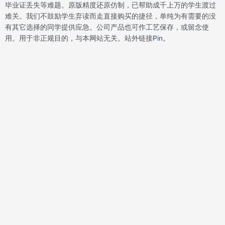
o
r
i
e
毕业证丢失等难题。原版精度还原仿制，已帮助成千上万的学生渡过
k
n
s
难关。我们不鼓励学生弃读而走直接购买的捷径，单纯为有需要的没
t
有其它选择的同学提供应急。公司产品也可作工艺保存，或留念使
用。用于非正规目的，与本网站无关。站外链接
Pin。