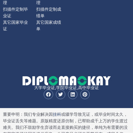
理
理
扫描件定制毕
扫描件定制成
业证
绩单
其它国家毕业
其它国家成绩
证
单
大学毕业证,学院毕业证,高中毕业证
F
T
L
P
a
w
i
i
c
i
n
n
e
t
k
t
b
t
e
e
重要申明：我们专业解决因
挂科
或辍学导致无证，或毕业时间太久，
o
e
d
r
o
r
i
e
毕业证丢失等难题。原版精度还原仿制，已帮助成千上万的学生渡过
k
n
s
难关。我们不鼓励学生弃读而走直接购买的捷径，单纯为有需要的没
t