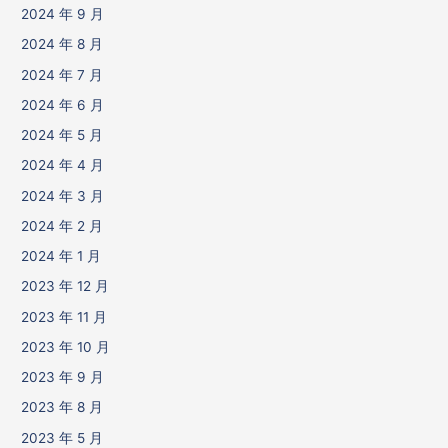
2024 年 9 月
2024 年 8 月
2024 年 7 月
2024 年 6 月
2024 年 5 月
2024 年 4 月
2024 年 3 月
2024 年 2 月
2024 年 1 月
2023 年 12 月
2023 年 11 月
2023 年 10 月
2023 年 9 月
2023 年 8 月
2023 年 5 月