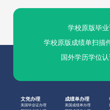
学校原版毕业
学校原版成绩单扫描
国外学历学位认
文凭办理
成绩单办理
美国毕业证办理
美国成绩单办理