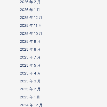
2026 年 2 月
2026 年 1 月
2025 年 12 月
2025 年 11 月
2025 年 10 月
2025 年 9 月
2025 年 8 月
2025 年 7 月
2025 年 5 月
2025 年 4 月
2025 年 3 月
2025 年 2 月
2025 年 1 月
2024 年 12 月