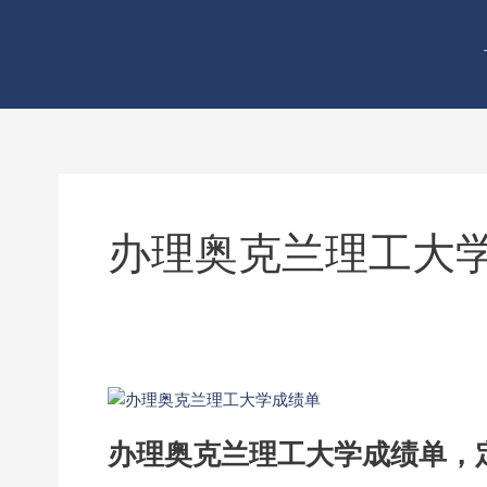
跳
至
内
容
办理奥克兰理工大
办
理
办理奥克兰理工大学成绩单，定
奥
克