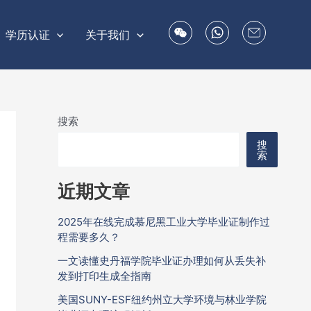
学历认证
关于我们
搜索
搜
索
近期文章
2025年在线完成慕尼黑工业大学毕业证制作过
程需要多久？
一文读懂史丹福学院毕业证办理如何从丢失补
发到打印生成全指南
美国SUNY-ESF纽约州立大学环境与林业学院