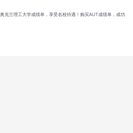
奥克兰理工大学成绩单，享受名校待遇！购买AUT成绩单，成功