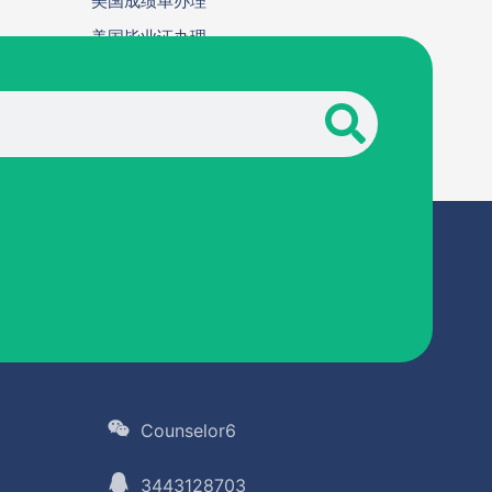
美国成绩单办理
美国毕业证办理
美国驾照办理
英国成绩单办理
英国毕业证办理
Counselor6
3443128703