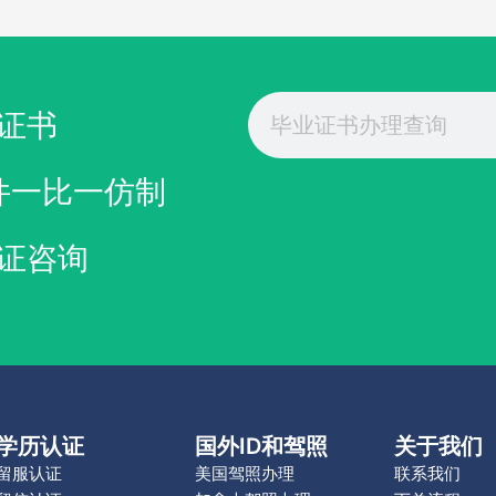
Search
证书
件一比一仿制
证咨询
学历认证
国外ID和驾照
关于我们
留服认证
美国驾照办理
联系我们