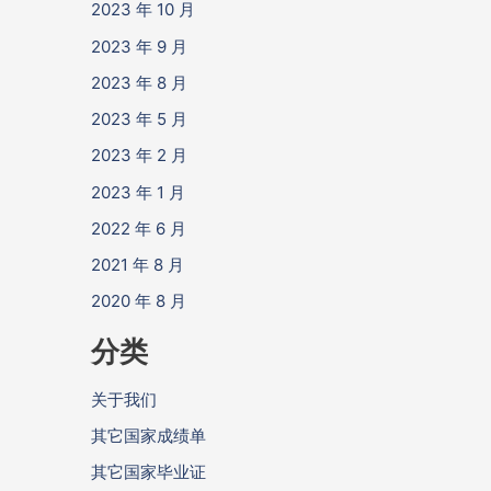
2023 年 10 月
2023 年 9 月
2023 年 8 月
2023 年 5 月
2023 年 2 月
2023 年 1 月
2022 年 6 月
2021 年 8 月
2020 年 8 月
分类
关于我们
其它国家成绩单
其它国家毕业证