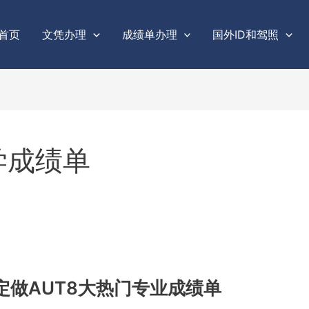
首页
文凭办理
成绩单办理
国外ID和驾照
学成绩单
做AUT8大热门专业成绩单