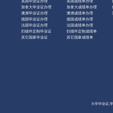
英国毕业证办理
英国成绩单办理
加拿大毕业证办理
加拿大成绩单办理
澳洲毕业证办理
澳洲成绩单办理
德国毕业证办理
德国成绩单办理
法国毕业证办理
法国成绩单办理
扫描件定制毕业证
扫描件定制成绩单
其它国家毕业证
其它国家成绩单
大学毕业证,