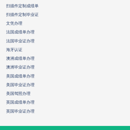
扫描件定制成绩单
扫描件定制毕业证
文凭办理
法国成绩单办理
法国毕业证办理
海牙认证
澳洲成绩单办理
澳洲毕业证办理
美国成绩单办理
美国毕业证办理
美国驾照办理
英国成绩单办理
英国毕业证办理