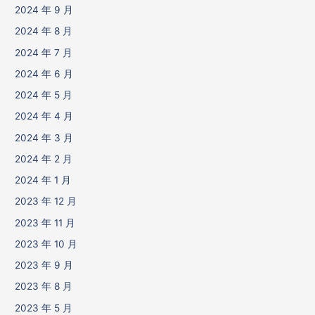
2024 年 9 月
2024 年 8 月
2024 年 7 月
2024 年 6 月
2024 年 5 月
2024 年 4 月
2024 年 3 月
2024 年 2 月
2024 年 1 月
2023 年 12 月
2023 年 11 月
2023 年 10 月
2023 年 9 月
2023 年 8 月
2023 年 5 月