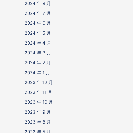
2024 年 8 月
2024 年 7 月
2024 年 6 月
2024 年 5 月
2024 年 4 月
2024 年 3 月
2024 年 2 月
2024 年 1 月
2023 年 12 月
2023 年 11 月
2023 年 10 月
2023 年 9 月
2023 年 8 月
2023 年 5 月