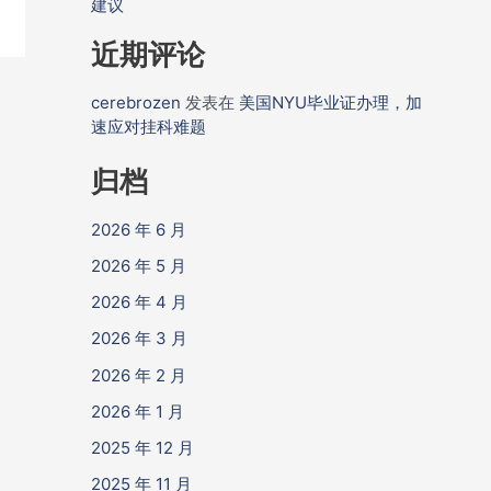
建议
近期评论
cerebrozen
发表在
美国NYU毕业证办理，加
速应对挂科难题
归档
2026 年 6 月
2026 年 5 月
2026 年 4 月
2026 年 3 月
2026 年 2 月
2026 年 1 月
2025 年 12 月
2025 年 11 月