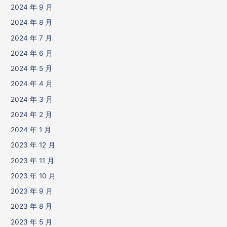
2024 年 9 月
2024 年 8 月
2024 年 7 月
2024 年 6 月
2024 年 5 月
2024 年 4 月
2024 年 3 月
2024 年 2 月
2024 年 1 月
2023 年 12 月
2023 年 11 月
2023 年 10 月
2023 年 9 月
2023 年 8 月
2023 年 5 月