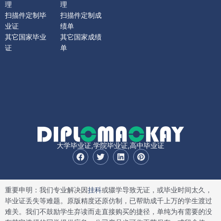
理
理
扫描件定制毕
扫描件定制成
业证
绩单
其它国家毕业
其它国家成绩
证
单
大学毕业证,学院毕业证,高中毕业证
F
T
L
P
a
w
i
i
c
i
n
n
e
t
k
t
b
t
e
e
重要申明：我们专业解决因
挂科
或辍学导致无证，或毕业时间太久，
o
e
d
r
o
r
i
e
毕业证丢失等难题。原版精度还原仿制，已帮助成千上万的学生渡过
k
n
s
难关。我们不鼓励学生弃读而走直接购买的捷径，单纯为有需要的没
t