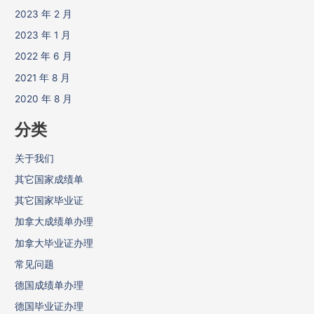
2023 年 2 月
2023 年 1 月
2022 年 6 月
2021 年 8 月
2020 年 8 月
分类
关于我们
其它国家成绩单
其它国家毕业证
加拿大成绩单办理
加拿大毕业证办理
常见问题
德国成绩单办理
德国毕业证办理