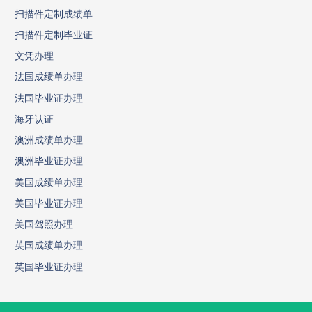
扫描件定制成绩单
扫描件定制毕业证
文凭办理
法国成绩单办理
法国毕业证办理
海牙认证
澳洲成绩单办理
澳洲毕业证办理
美国成绩单办理
美国毕业证办理
美国驾照办理
英国成绩单办理
英国毕业证办理