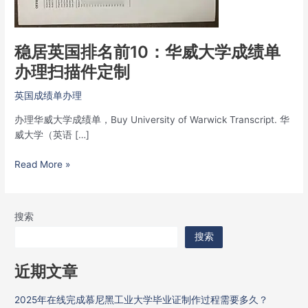
华
威
大
稳居英国排名前10：华威大学成绩单
学
办理扫描件定制
成
绩
英国成绩单办理
单
办
办理华威大学成绩单，Buy University of Warwick Transcript. 华
理
威大学（英语 […]
扫
描
Read More »
件
定
制
搜索
搜索
近期文章
2025年在线完成慕尼黑工业大学毕业证制作过程需要多久？