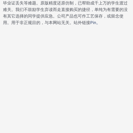
o
r
i
e
毕业证丢失等难题。原版精度还原仿制，已帮助成千上万的学生渡过
k
n
s
难关。我们不鼓励学生弃读而走直接购买的捷径，单纯为有需要的没
t
有其它选择的同学提供应急。公司产品也可作工艺保存，或留念使
用。用于非正规目的，与本网站无关。站外链接
Pin。