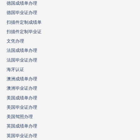
德国成绩单办理
德国毕业证办理
扫描件定制成绩单
扫描件定制毕业证
文凭办理
法国成绩单办理
法国毕业证办理
海牙认证
澳洲成绩单办理
澳洲毕业证办理
美国成绩单办理
美国毕业证办理
美国驾照办理
英国成绩单办理
英国毕业证办理