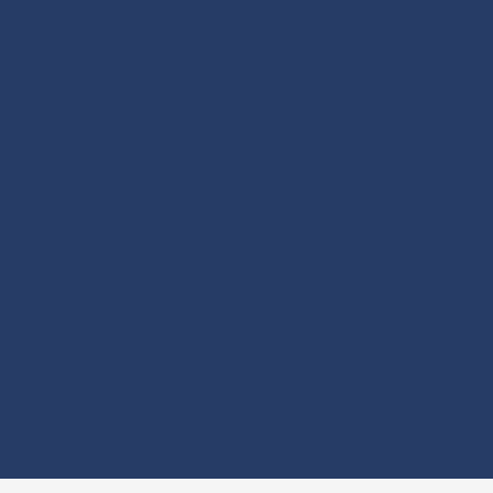
跳
至
内
容