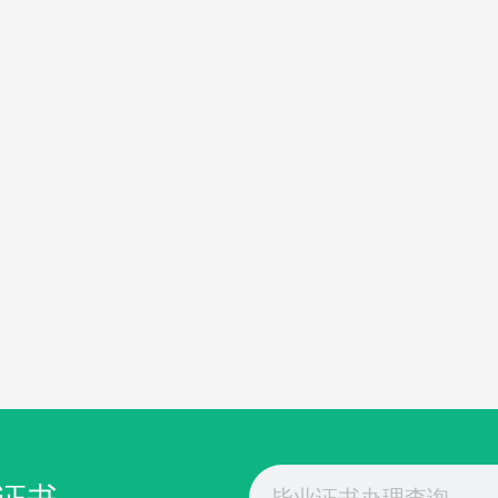
Search
证书