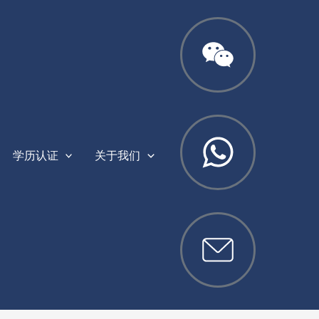
学历认证
关于我们