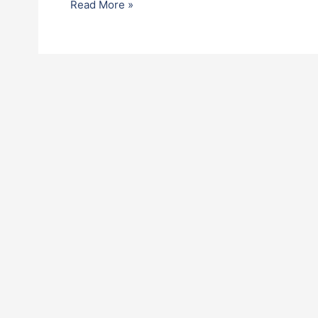
Read More »
学
毕
业
证
如
何
在
一
天
之
内
完
成
并
邮
寄？