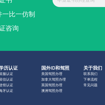
件一比一仿制
证咨询
学历认证
国外ID和驾照
关于我们
留服认证
美国驾照办理
联系我们
留信认证
加拿大驾照办理
下单流程
使馆认证
英国驾照办理
常见问题
海牙认证
澳洲驾照办理