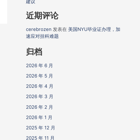
建议
近期评论
cerebrozen
发表在
美国NYU毕业证办理，加
速应对挂科难题
归档
2026 年 6 月
2026 年 5 月
2026 年 4 月
2026 年 3 月
2026 年 2 月
2026 年 1 月
2025 年 12 月
2025 年 11 月