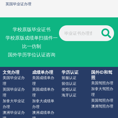
英国毕业证办理
Search
学校原版毕业证书
学校原版成绩单扫描件一
比一仿制
国外学历学位认证咨询
文凭办理
成绩单办理
学历认证
国外ID和驾
照
美国毕业证办
美国成绩单办
留服认证
美国驾照办理
理
理
留信认证
加拿大驾照办
英国毕业证办
英国成绩单办
使馆认证
理
理
理
海牙认证
英国驾照办理
加拿大毕业证
加拿大成绩单
澳洲驾照办理
办理
办理
澳洲毕业证办
澳洲成绩单办