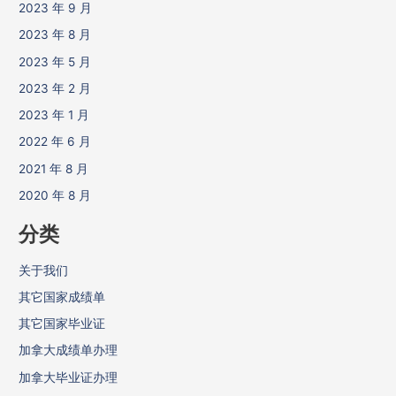
2023 年 9 月
2023 年 8 月
2023 年 5 月
2023 年 2 月
2023 年 1 月
2022 年 6 月
2021 年 8 月
2020 年 8 月
分类
关于我们
其它国家成绩单
其它国家毕业证
加拿大成绩单办理
加拿大毕业证办理