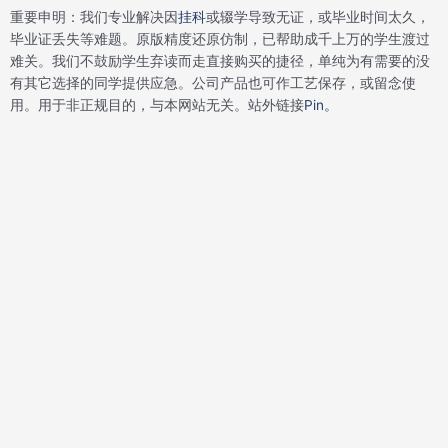
b
t
e
e
重要申明：我们专业解决因
挂科
或辍学导致无证，或毕业时间太久，
o
e
d
r
o
r
i
e
毕业证丢失等难题。原版精度还原仿制，已帮助成千上万的学生渡过
k
n
s
难关。我们不鼓励学生弃读而走直接购买的捷径，单纯为有需要的没
t
有其它选择的同学提供应急。公司产品也可作工艺保存，或留念使
用。用于非正规目的，与本网站无关。站外链接
Pin。