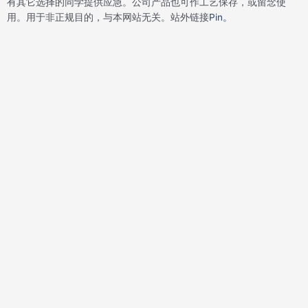
有其它选择的同学提供应急。公司产品也可作工艺保存，或留念使
用。用于非正规目的，与本网站无关。站外链接
Pin。