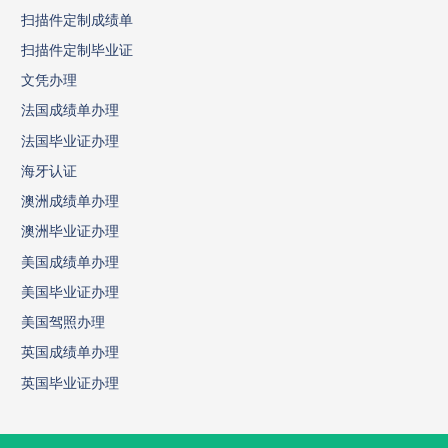
扫描件定制成绩单
扫描件定制毕业证
文凭办理
法国成绩单办理
法国毕业证办理
海牙认证
澳洲成绩单办理
澳洲毕业证办理
美国成绩单办理
美国毕业证办理
美国驾照办理
英国成绩单办理
英国毕业证办理