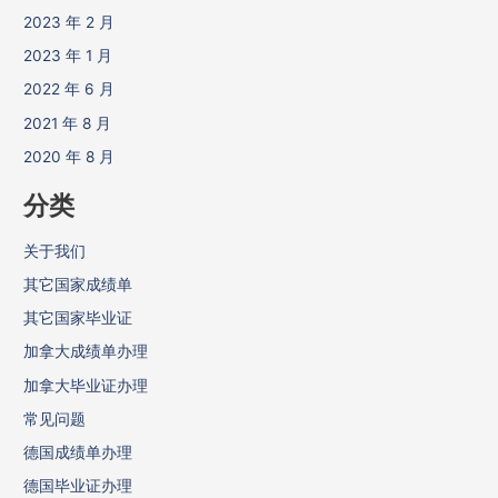
2023 年 2 月
2023 年 1 月
2022 年 6 月
2021 年 8 月
2020 年 8 月
分类
关于我们
其它国家成绩单
其它国家毕业证
加拿大成绩单办理
加拿大毕业证办理
常见问题
德国成绩单办理
德国毕业证办理