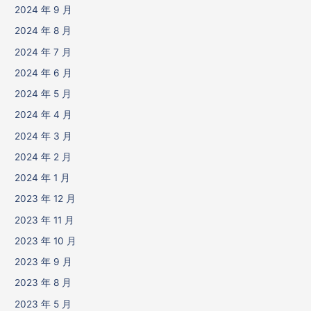
2024 年 9 月
2024 年 8 月
2024 年 7 月
2024 年 6 月
2024 年 5 月
2024 年 4 月
2024 年 3 月
2024 年 2 月
2024 年 1 月
2023 年 12 月
2023 年 11 月
2023 年 10 月
2023 年 9 月
2023 年 8 月
2023 年 5 月