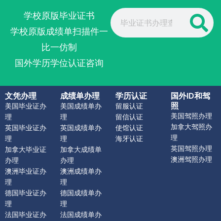
Search
学校原版毕业证书
学校原版成绩单扫描件一
比一仿制
国外学历学位认证咨询
文凭办理
成绩单办理
学历认证
国外ID和驾
照
美国毕业证办
美国成绩单办
留服认证
美国驾照办理
理
理
留信认证
加拿大驾照办
英国毕业证办
英国成绩单办
使馆认证
理
理
理
海牙认证
英国驾照办理
加拿大毕业证
加拿大成绩单
澳洲驾照办理
办理
办理
澳洲毕业证办
澳洲成绩单办
理
理
德国毕业证办
德国成绩单办
理
理
法国毕业证办
法国成绩单办