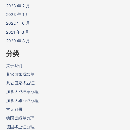
2023 年 2 月
2023 年 1 月
2022 年 6 月
2021 年 8 月
2020 年 8 月
分类
关于我们
其它国家成绩单
其它国家毕业证
加拿大成绩单办理
加拿大毕业证办理
常见问题
德国成绩单办理
德国毕业证办理