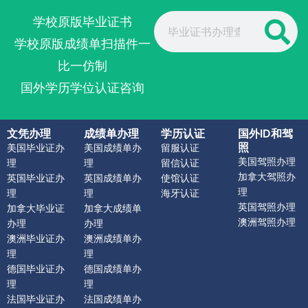
Search
学校原版毕业证书
学校原版成绩单扫描件一
比一仿制
国外学历学位认证咨询
文凭办理
成绩单办理
学历认证
国外ID和驾
照
美国毕业证办
美国成绩单办
留服认证
美国驾照办理
理
理
留信认证
加拿大驾照办
英国毕业证办
英国成绩单办
使馆认证
理
理
理
海牙认证
英国驾照办理
加拿大毕业证
加拿大成绩单
澳洲驾照办理
办理
办理
澳洲毕业证办
澳洲成绩单办
理
理
德国毕业证办
德国成绩单办
理
理
法国毕业证办
法国成绩单办