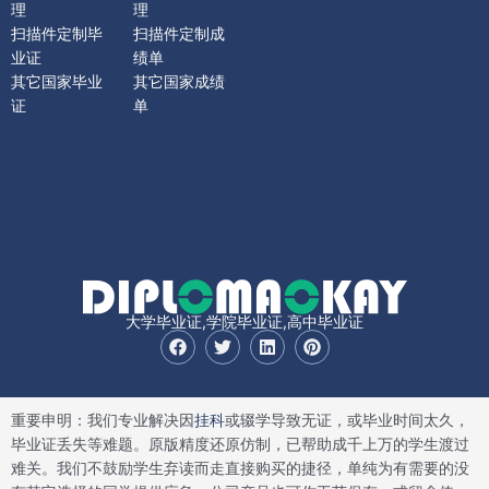
理
理
扫描件定制毕
扫描件定制成
业证
绩单
其它国家毕业
其它国家成绩
证
单
大学毕业证,学院毕业证,高中毕业证
F
T
L
P
a
w
i
i
c
i
n
n
e
t
k
t
b
t
e
e
重要申明：我们专业解决因
挂科
或辍学导致无证，或毕业时间太久，
o
e
d
r
o
r
i
e
毕业证丢失等难题。原版精度还原仿制，已帮助成千上万的学生渡过
k
n
s
难关。我们不鼓励学生弃读而走直接购买的捷径，单纯为有需要的没
t