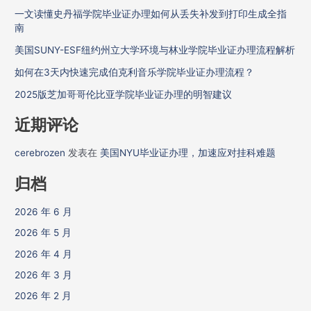
一文读懂史丹福学院毕业证办理如何从丢失补发到打印生成全指
南
美国SUNY-ESF纽约州立大学环境与林业学院毕业证办理流程解析
如何在3天内快速完成伯克利音乐学院毕业证办理流程？
2025版芝加哥哥伦比亚学院毕业证办理的明智建议
近期评论
cerebrozen
发表在
美国NYU毕业证办理，加速应对挂科难题
归档
2026 年 6 月
2026 年 5 月
2026 年 4 月
2026 年 3 月
2026 年 2 月