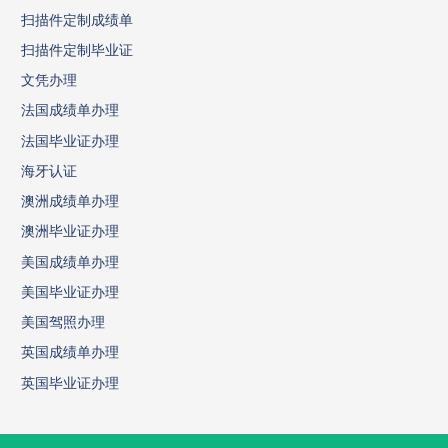
扫描件定制成绩单
扫描件定制毕业证
文凭办理
法国成绩单办理
法国毕业证办理
海牙认证
澳洲成绩单办理
澳洲毕业证办理
美国成绩单办理
美国毕业证办理
美国驾照办理
英国成绩单办理
英国毕业证办理