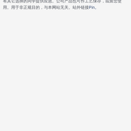
有其它选择的同学提供应急。公司产品也可作工艺保存，或留念使
用。用于非正规目的，与本网站无关。站外链接
Pin。