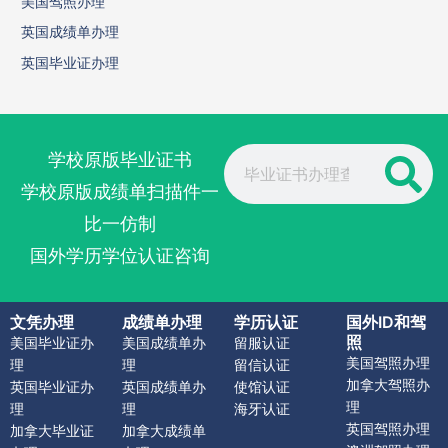
美国驾照办理
英国成绩单办理
英国毕业证办理
Search
学校原版毕业证书
学校原版成绩单扫描件一
比一仿制
国外学历学位认证咨询
文凭办理
成绩单办理
学历认证
国外ID和驾
照
美国毕业证办
美国成绩单办
留服认证
美国驾照办理
理
理
留信认证
加拿大驾照办
英国毕业证办
英国成绩单办
使馆认证
理
理
理
海牙认证
英国驾照办理
加拿大毕业证
加拿大成绩单