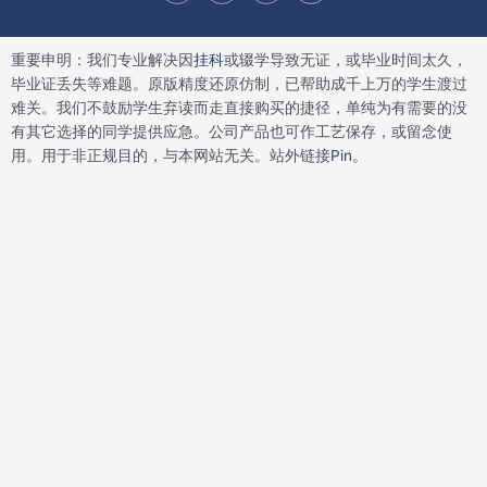
c
i
n
n
e
t
k
t
b
t
e
e
重要申明：我们专业解决因
挂科
或辍学导致无证，或毕业时间太久，
o
e
d
r
o
r
i
e
毕业证丢失等难题。原版精度还原仿制，已帮助成千上万的学生渡过
k
n
s
难关。我们不鼓励学生弃读而走直接购买的捷径，单纯为有需要的没
t
有其它选择的同学提供应急。公司产品也可作工艺保存，或留念使
用。用于非正规目的，与本网站无关。站外链接
Pin。