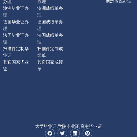
澳洲驾照办理
办理
办理
澳洲毕业证办
澳洲成绩单办
理
理
德国毕业证办
德国成绩单办
理
理
法国毕业证办
法国成绩单办
理
理
扫描件定制毕
扫描件定制成
业证
绩单
其它国家毕业
其它国家成绩
证
单
大学毕业证,学院毕业证,高中毕业证
F
T
L
P
a
w
i
i