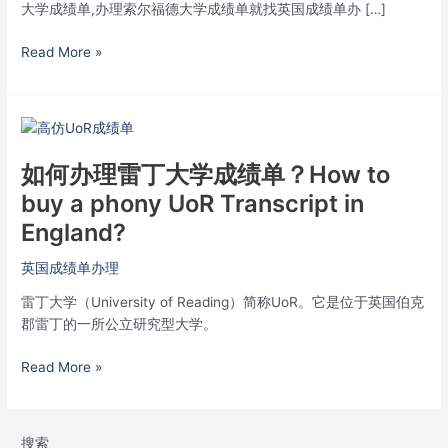
大学成绩单,办理索尔福德大学成绩单就找英国成绩单办 […]
福
德
Read More »
大
学
成
如
绩
何
单
如何办理雷丁大学成绩单？How to
办
办
理
理，
buy a phony UoR Transcript in
雷
1
England?
丁
分
大
钟
英国成绩单办理
学
读
成
懂！
雷丁大学（University of Reading）简称UoR。它是位于英国伯克
绩
郡雷丁的一所公立研究型大学。
单？
Read More »
How
to
buy
a
搜索