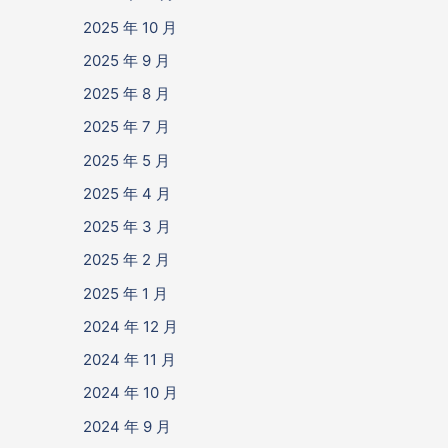
2025 年 10 月
2025 年 9 月
2025 年 8 月
2025 年 7 月
2025 年 5 月
2025 年 4 月
2025 年 3 月
2025 年 2 月
2025 年 1 月
2024 年 12 月
2024 年 11 月
2024 年 10 月
2024 年 9 月