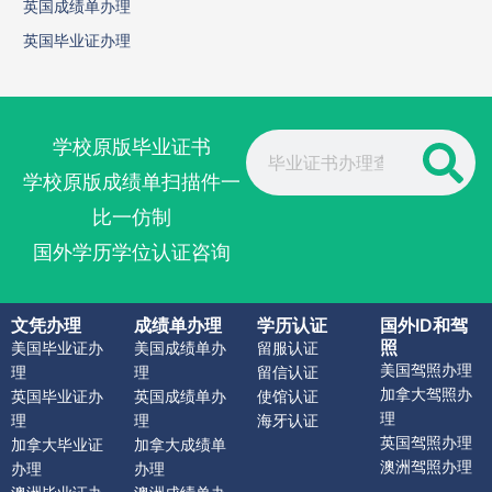
英国成绩单办理
英国毕业证办理
Search
学校原版毕业证书
学校原版成绩单扫描件一
比一仿制
国外学历学位认证咨询
文凭办理
成绩单办理
学历认证
国外ID和驾
照
美国毕业证办
美国成绩单办
留服认证
美国驾照办理
理
理
留信认证
加拿大驾照办
英国毕业证办
英国成绩单办
使馆认证
理
理
理
海牙认证
英国驾照办理
加拿大毕业证
加拿大成绩单
澳洲驾照办理
办理
办理