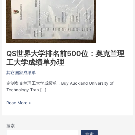
大
学
排
名
前
500
位：
奥
QS世界大学排名前500位：奥克兰理
克
工大学成绩单办理
兰
理
其它国家成绩单
工
大
定制奥克兰理工大学成绩单，Buy Auckland University of
学
Technology Tran […]
成
绩
Read More »
单
办
理
搜索
搜索