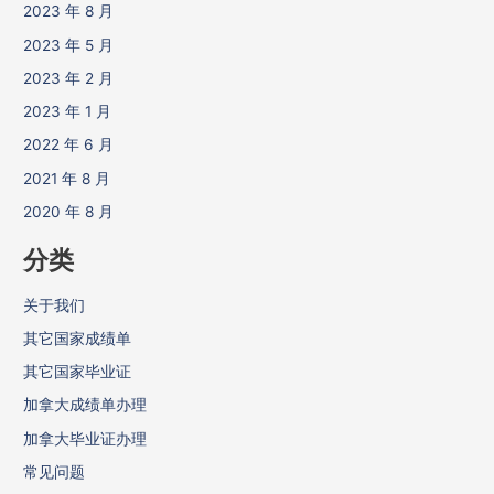
2023 年 8 月
2023 年 5 月
2023 年 2 月
2023 年 1 月
2022 年 6 月
2021 年 8 月
2020 年 8 月
分类
关于我们
其它国家成绩单
其它国家毕业证
加拿大成绩单办理
加拿大毕业证办理
常见问题