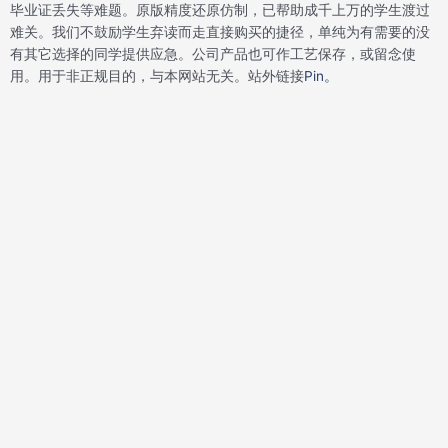
o
r
i
e
毕业证丢失等难题。原版精度还原仿制，已帮助成千上万的学生渡过
k
n
s
难关。我们不鼓励学生弃读而走直接购买的捷径，单纯为有需要的没
t
有其它选择的同学提供应急。公司产品也可作工艺保存，或留念使
用。用于非正规目的，与本网站无关。站外链接
Pin。