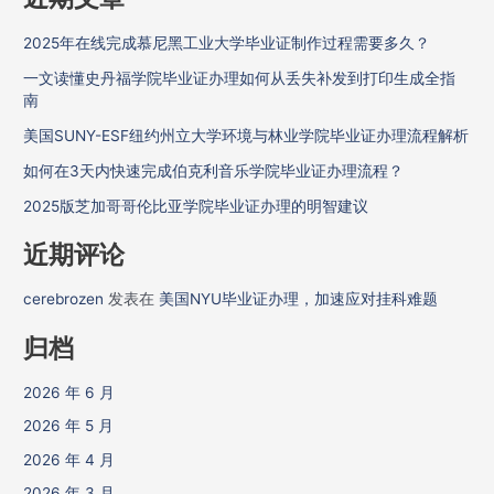
可
行
2025年在线完成慕尼黑工业大学毕业证制作过程需要多久？
的
一文读懂史丹福学院毕业证办理如何从丢失补发到打印生成全指
南
美国SUNY-ESF纽约州立大学环境与林业学院毕业证办理流程解析
如何在3天内快速完成伯克利音乐学院毕业证办理流程？
2025版芝加哥哥伦比亚学院毕业证办理的明智建议
近期评论
cerebrozen
发表在
美国NYU毕业证办理，加速应对挂科难题
归档
2026 年 6 月
2026 年 5 月
2026 年 4 月
2026 年 3 月