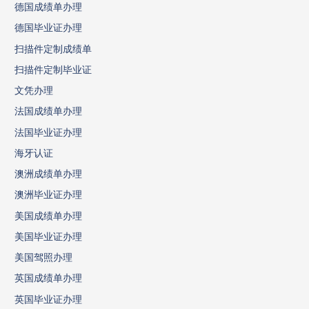
德国成绩单办理
德国毕业证办理
扫描件定制成绩单
扫描件定制毕业证
文凭办理
法国成绩单办理
法国毕业证办理
海牙认证
澳洲成绩单办理
澳洲毕业证办理
美国成绩单办理
美国毕业证办理
美国驾照办理
英国成绩单办理
英国毕业证办理