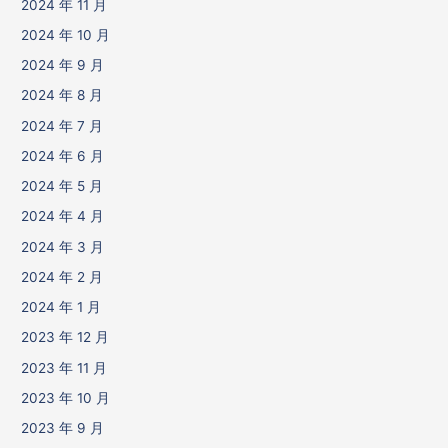
2024 年 11 月
2024 年 10 月
2024 年 9 月
2024 年 8 月
2024 年 7 月
2024 年 6 月
2024 年 5 月
2024 年 4 月
2024 年 3 月
2024 年 2 月
2024 年 1 月
2023 年 12 月
2023 年 11 月
2023 年 10 月
2023 年 9 月