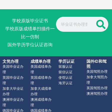
Search
学校原版毕业证书
学校原版成绩单扫描件一
比一仿制
国外学历学位认证咨询
文凭办理
成绩单办理
学历认证
国外ID和驾
照
美国毕业证办
美国成绩单办
留服认证
美国驾照办理
理
理
留信认证
加拿大驾照办
英国毕业证办
英国成绩单办
使馆认证
理
理
理
海牙认证
英国驾照办理
加拿大毕业证
加拿大成绩单
澳洲驾照办理
办理
办理
澳洲毕业证办
澳洲成绩单办
理
理
德国毕业证办
德国成绩单办