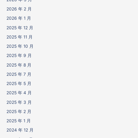
2026 年 2 月
2026 年 1 月
2025 年 12 月
2025 年 11 月
2025 年 10 月
2025 年 9 月
2025 年 8 月
2025 年 7 月
2025 年 5 月
2025 年 4 月
2025 年 3 月
2025 年 2 月
2025 年 1 月
2024 年 12 月