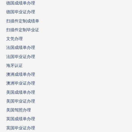
德国成绩单办理
德国毕业证办理
扫描件定制成绩单
扫描件定制毕业证
文凭办理
法国成绩单办理
法国毕业证办理
海牙认证
澳洲成绩单办理
澳洲毕业证办理
美国成绩单办理
美国毕业证办理
美国驾照办理
英国成绩单办理
英国毕业证办理