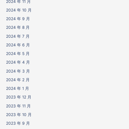
2024 年 11 月
2024 年 10 月
2024 年 9 月
2024 年 8 月
2024 年 7 月
2024 年 6 月
2024 年 5 月
2024 年 4 月
2024 年 3 月
2024 年 2 月
2024 年 1 月
2023 年 12 月
2023 年 11 月
2023 年 10 月
2023 年 9 月