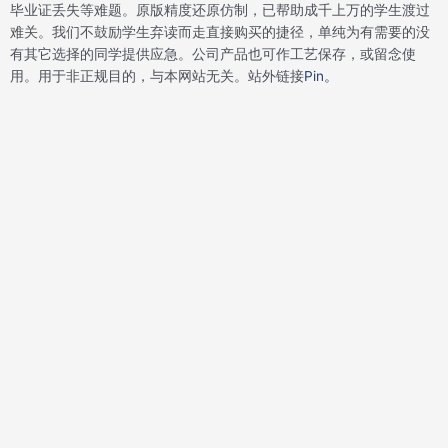
o
r
i
e
毕业证丢失等难题。原版精度还原仿制，已帮助成千上万的学生渡过
k
n
s
难关。我们不鼓励学生弃读而走直接购买的捷径，单纯为有需要的没
t
有其它选择的同学提供应急。公司产品也可作工艺保存，或留念使
用。用于非正规目的，与本网站无关。站外链接
Pin。