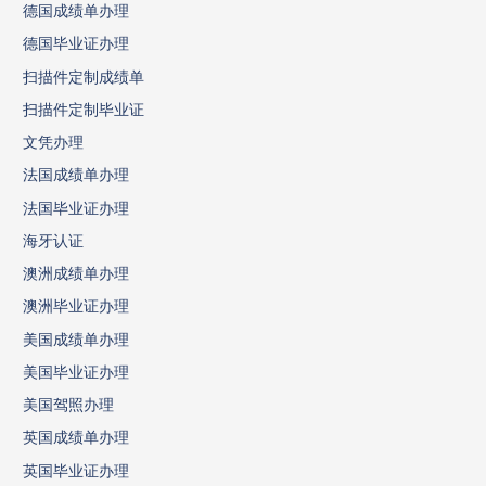
德国成绩单办理
德国毕业证办理
扫描件定制成绩单
扫描件定制毕业证
文凭办理
法国成绩单办理
法国毕业证办理
海牙认证
澳洲成绩单办理
澳洲毕业证办理
美国成绩单办理
美国毕业证办理
美国驾照办理
英国成绩单办理
英国毕业证办理