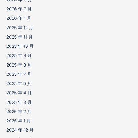
2026 年 2 月
2026 年 1 月
2025 年 12 月
2025 年 11 月
2025 年 10 月
2025 年 9 月
2025 年 8 月
2025 年 7 月
2025 年 5 月
2025 年 4 月
2025 年 3 月
2025 年 2 月
2025 年 1 月
2024 年 12 月