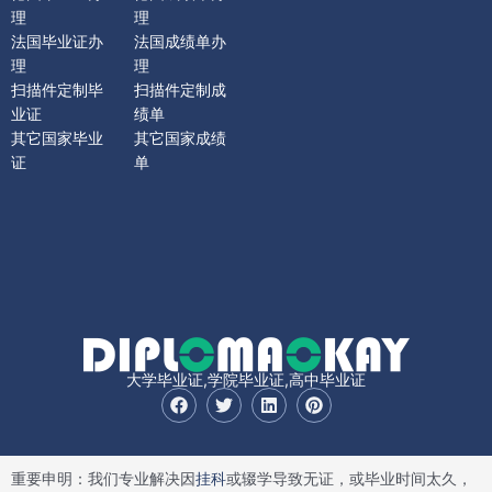
理
理
法国毕业证办
法国成绩单办
理
理
扫描件定制毕
扫描件定制成
业证
绩单
其它国家毕业
其它国家成绩
证
单
大学毕业证,学院毕业证,高中毕业证
F
T
L
P
a
w
i
i
c
i
n
n
e
t
k
t
b
t
e
e
重要申明：我们专业解决因
挂科
或辍学导致无证，或毕业时间太久，
o
e
d
r