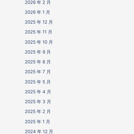
2026 年 2 月
2026 年 1 月
2025 年 12 月
2025 年 11 月
2025 年 10 月
2025 年 9 月
2025 年 8 月
2025 年 7 月
2025 年 5 月
2025 年 4 月
2025 年 3 月
2025 年 2 月
2025 年 1 月
2024 年 12 月