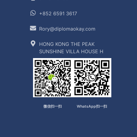
+852 6591 3617
Rory@diplomaokay.com
HONG KONG THE PEAK
SUNSHINE VILLA HOUSE H
微信扫一扫
WhatsApp扫一扫