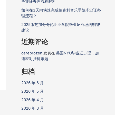
毕业证办理流程解析
如何在3天内快速完成伯克利音乐学院毕业证办
理流程？
2025版芝加哥哥伦比亚学院毕业证办理的明智
建议
近期评论
cerebrozen
发表在
美国NYU毕业证办理，加
速应对挂科难题
归档
2026 年 6 月
2026 年 5 月
2026 年 4 月
2026 年 3 月