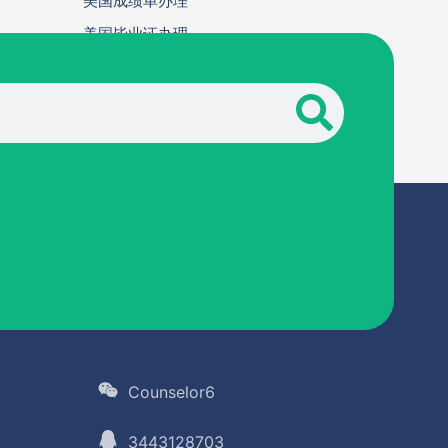
美国成绩单办理
美国毕业证办理
美国驾照办理
英国成绩单办理
英国毕业证办理
Counselor6
3443128703