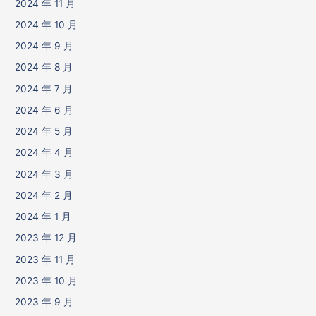
2024 年 11 月
2024 年 10 月
2024 年 9 月
2024 年 8 月
2024 年 7 月
2024 年 6 月
2024 年 5 月
2024 年 4 月
2024 年 3 月
2024 年 2 月
2024 年 1 月
2023 年 12 月
2023 年 11 月
2023 年 10 月
2023 年 9 月