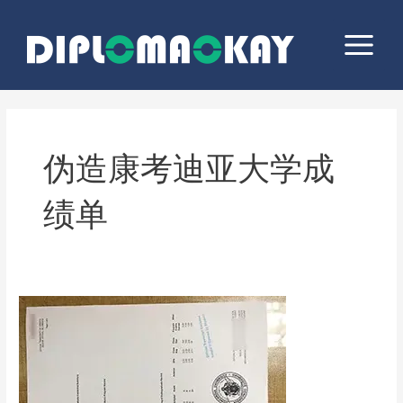
跳
Main
至
Menu
内
容
伪造康考迪亚大学成
绩单
加
拿
大
综
合