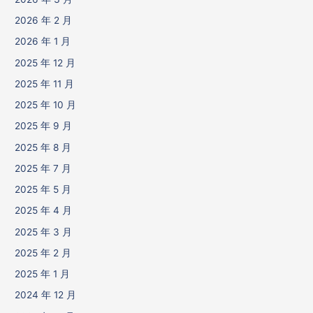
2026 年 2 月
2026 年 1 月
2025 年 12 月
2025 年 11 月
2025 年 10 月
2025 年 9 月
2025 年 8 月
2025 年 7 月
2025 年 5 月
2025 年 4 月
2025 年 3 月
2025 年 2 月
2025 年 1 月
2024 年 12 月