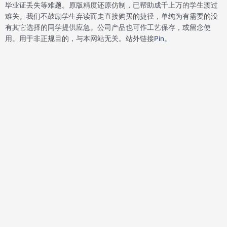
o
r
i
e
毕业证丢失等难题。原版精度还原仿制，已帮助成千上万的学生渡过
k
n
s
难关。我们不鼓励学生弃读而走直接购买的捷径，单纯为有需要的没
t
有其它选择的同学提供应急。公司产品也可作工艺保存，或留念使
用。用于非正规目的，与本网站无关。站外链接
Pin。