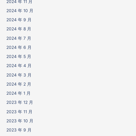
2024 年 11 月
2024 年 10 月
2024 年 9 月
2024 年 8 月
2024 年 7 月
2024 年 6 月
2024 年 5 月
2024 年 4 月
2024 年 3 月
2024 年 2 月
2024 年 1 月
2023 年 12 月
2023 年 11 月
2023 年 10 月
2023 年 9 月