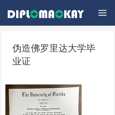
跳
Main
至
Menu
内
容
伪造佛罗里达大学毕
业证
佛
罗
里
达
大