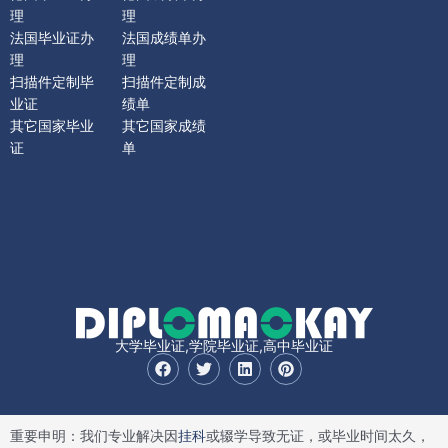
理
理
法国毕业证办
法国成绩单办
理
理
扫描件定制毕
扫描件定制成
业证
绩单
其它国家毕业
其它国家成绩
证
单
大学毕业证,学院毕业证,高中毕业证
F
T
L
P
a
w
i
i
c
i
n
n
e
t
k
t
b
t
e
e
重要申明：我们专业解决因
挂科
或辍学导致无证，或毕业时间太久，
o
e
d
r