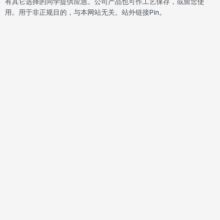
有其它选择的同学提供应急。公司产品也可作工艺保存，或留念使
用。用于非正规目的，与本网站无关。站外链接
Pin。