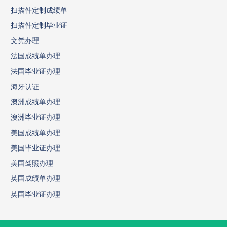
扫描件定制成绩单
扫描件定制毕业证
文凭办理
法国成绩单办理
法国毕业证办理
海牙认证
澳洲成绩单办理
澳洲毕业证办理
美国成绩单办理
美国毕业证办理
美国驾照办理
英国成绩单办理
英国毕业证办理