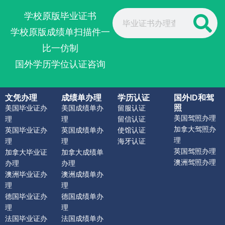
Search
学校原版毕业证书
学校原版成绩单扫描件一
比一仿制
国外学历学位认证咨询
文凭办理
成绩单办理
学历认证
国外ID和驾
照
美国毕业证办
美国成绩单办
留服认证
美国驾照办理
理
理
留信认证
加拿大驾照办
英国毕业证办
英国成绩单办
使馆认证
理
理
理
海牙认证
英国驾照办理
加拿大毕业证
加拿大成绩单
澳洲驾照办理
办理
办理
澳洲毕业证办
澳洲成绩单办
理
理
德国毕业证办
德国成绩单办
理
理
法国毕业证办
法国成绩单办