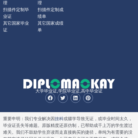
理
理
扫描件定制毕
扫描件定制成
业证
绩单
其它国家毕业
其它国家成绩
证
单
大学毕业证,学院毕业证,高中毕业证
F
T
L
P
a
w
i
i
c
i
n
n
e
t
k
t
b
t
e
e
重要申明：我们专业解决因
挂科
或辍学导致无证，或毕业时间太久，
o
e
d
r
o
r
i
e
毕业证丢失等难题。原版精度还原仿制，已帮助成千上万的学生渡过
k
n
s
难关。我们不鼓励学生弃读而走直接购买的捷径，单纯为有需要的没
t