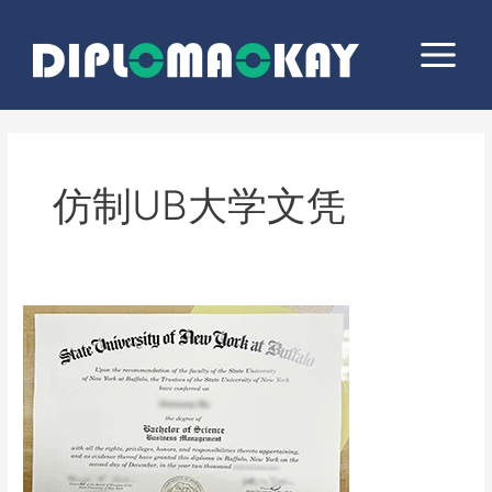
跳
Main
至
Menu
内
容
仿制UB大学文凭
办
理
布
法
罗
大
学
毕