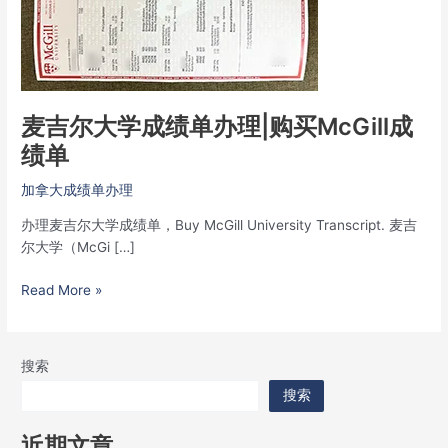
成
绩
单
办
理|
购
麦吉尔大学成绩单办理|购买McGill成
买
绩单
McGill
成
加拿大成绩单办理
绩
单
办理麦吉尔大学成绩单，Buy McGill University Transcript. 麦吉
尔大学（McGi […]
Read More »
搜索
搜索
近期文章