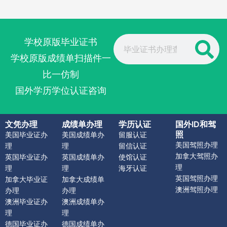
Search
学校原版毕业证书
学校原版成绩单扫描件一
比一仿制
国外学历学位认证咨询
文凭办理
成绩单办理
学历认证
国外ID和驾
照
美国毕业证办
美国成绩单办
留服认证
美国驾照办理
理
理
留信认证
加拿大驾照办
英国毕业证办
英国成绩单办
使馆认证
理
理
理
海牙认证
英国驾照办理
加拿大毕业证
加拿大成绩单
澳洲驾照办理
办理
办理
澳洲毕业证办
澳洲成绩单办
理
理
德国毕业证办
德国成绩单办