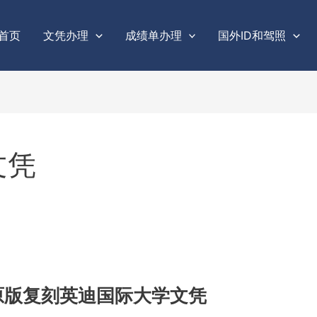
首页
文凭办理
成绩单办理
国外ID和驾照
文凭
原版复刻英迪国际大学文凭