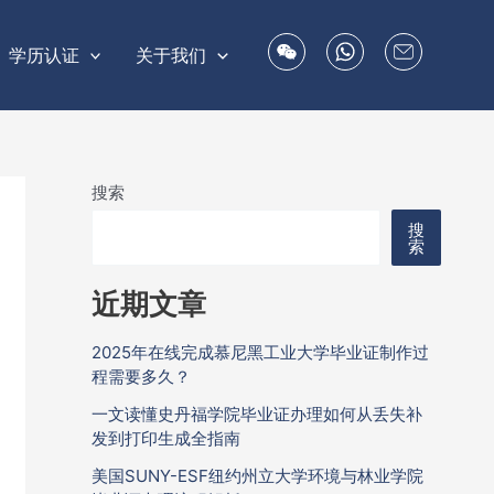
学历认证
关于我们
搜索
搜
索
近期文章
2025年在线完成慕尼黑工业大学毕业证制作过
程需要多久？
一文读懂史丹福学院毕业证办理如何从丢失补
发到打印生成全指南
美国SUNY-ESF纽约州立大学环境与林业学院