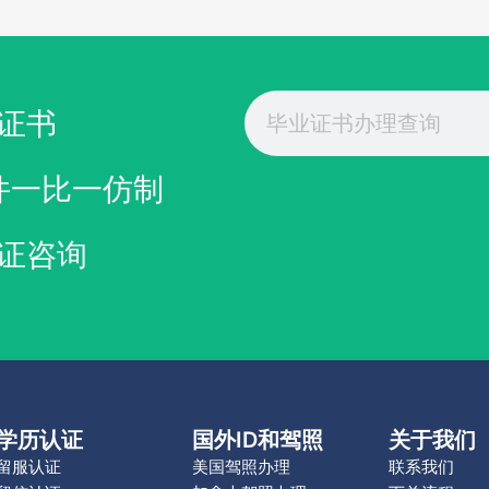
Search
证书
件一比一仿制
证咨询
学历认证
国外ID和驾照
关于我们
留服认证
美国驾照办理
联系我们