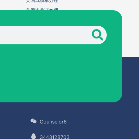
美国成绩单办理
美国毕业证办理
美国驾照办理
英国成绩单办理
英国毕业证办理
Counselor6
3443128703