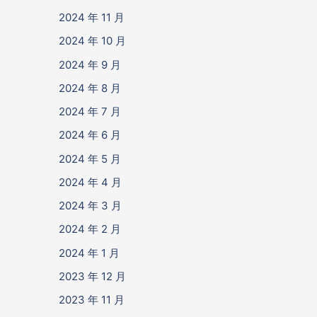
2024 年 11 月
2024 年 10 月
2024 年 9 月
2024 年 8 月
2024 年 7 月
2024 年 6 月
2024 年 5 月
2024 年 4 月
2024 年 3 月
2024 年 2 月
2024 年 1 月
2023 年 12 月
2023 年 11 月