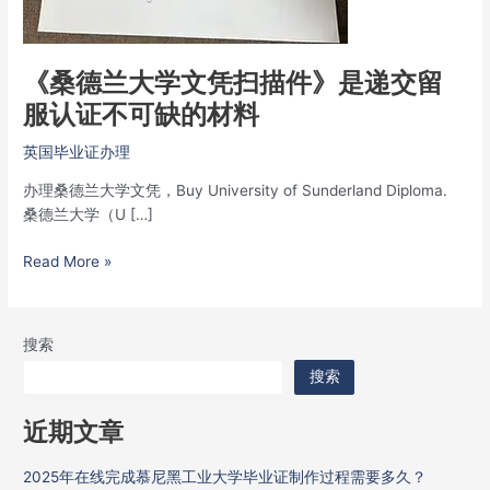
描
件》
是
《桑德兰大学文凭扫描件》是递交留
递
服认证不可缺的材料
交
留
英国毕业证办理
服
认
办理桑德兰大学文凭，Buy University of Sunderland Diploma.
证
桑德兰大学（U […]
不
可
Read More »
缺
的
材
搜索
料
搜索
近期文章
2025年在线完成慕尼黑工业大学毕业证制作过程需要多久？