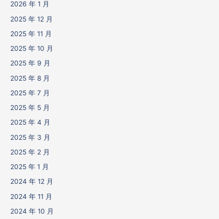
2026 年 1 月
2025 年 12 月
2025 年 11 月
2025 年 10 月
2025 年 9 月
2025 年 8 月
2025 年 7 月
2025 年 5 月
2025 年 4 月
2025 年 3 月
2025 年 2 月
2025 年 1 月
2024 年 12 月
2024 年 11 月
2024 年 10 月