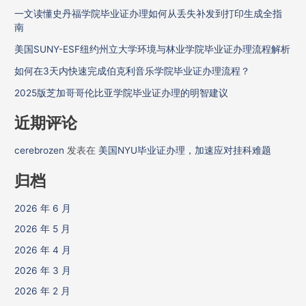
一文读懂史丹福学院毕业证办理如何从丢失补发到打印生成全指
南
美国SUNY-ESF纽约州立大学环境与林业学院毕业证办理流程解析
如何在3天内快速完成伯克利音乐学院毕业证办理流程？
2025版芝加哥哥伦比亚学院毕业证办理的明智建议
近期评论
cerebrozen
发表在
美国NYU毕业证办理，加速应对挂科难题
归档
2026 年 6 月
2026 年 5 月
2026 年 4 月
2026 年 3 月
2026 年 2 月