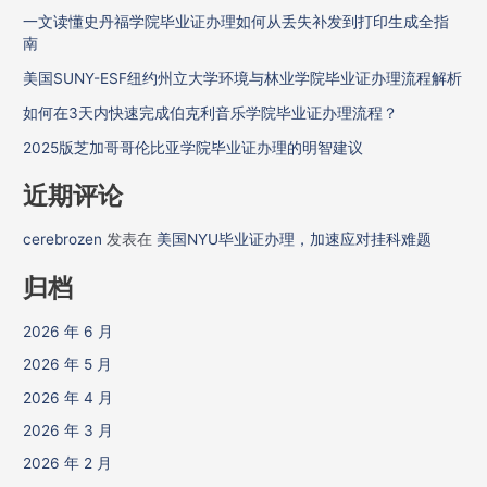
一文读懂史丹福学院毕业证办理如何从丢失补发到打印生成全指
南
美国SUNY-ESF纽约州立大学环境与林业学院毕业证办理流程解析
如何在3天内快速完成伯克利音乐学院毕业证办理流程？
2025版芝加哥哥伦比亚学院毕业证办理的明智建议
近期评论
cerebrozen
发表在
美国NYU毕业证办理，加速应对挂科难题
归档
2026 年 6 月
2026 年 5 月
2026 年 4 月
2026 年 3 月
2026 年 2 月