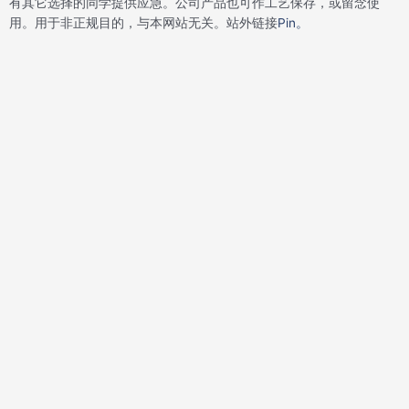
有其它选择的同学提供应急。公司产品也可作工艺保存，或留念使
用。用于非正规目的，与本网站无关。站外链接
Pin。