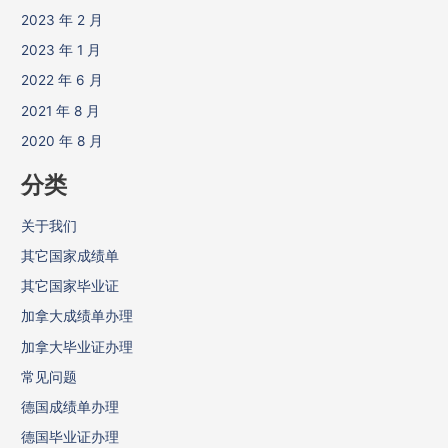
2023 年 2 月
2023 年 1 月
2022 年 6 月
2021 年 8 月
2020 年 8 月
分类
关于我们
其它国家成绩单
其它国家毕业证
加拿大成绩单办理
加拿大毕业证办理
常见问题
德国成绩单办理
德国毕业证办理