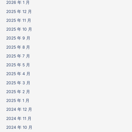
2026 年 1 月
2025 年 12 月
2025 年 11 月
2025 年 10 月
2025 年 9 月
2025 年 8 月
2025 年 7 月
2025 年 5 月
2025 年 4 月
2025 年 3 月
2025 年 2 月
2025 年 1 月
2024 年 12 月
2024 年 11 月
2024 年 10 月