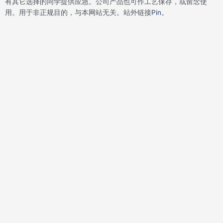
有其它选择的同学提供应急。公司产品也可作工艺保存，或留念使
用。用于非正规目的，与本网站无关。站外链接
Pin。