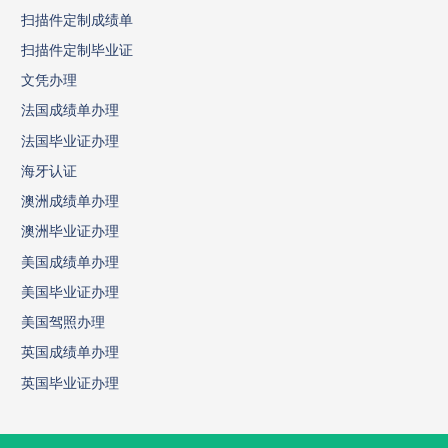
扫描件定制成绩单
扫描件定制毕业证
文凭办理
法国成绩单办理
法国毕业证办理
海牙认证
澳洲成绩单办理
澳洲毕业证办理
美国成绩单办理
美国毕业证办理
美国驾照办理
英国成绩单办理
英国毕业证办理