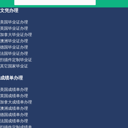
文凭办理
美国毕业证办理
英国毕业证办理
加拿大毕业证办理
澳洲毕业证办理
德国毕业证办理
法国毕业证办理
扫描件定制毕业证
其它国家毕业证
成绩单办理
美国成绩单办理
英国成绩单办理
加拿大成绩单办理
澳洲成绩单办理
德国成绩单办理
法国成绩单办理
扫描件定制成绩单