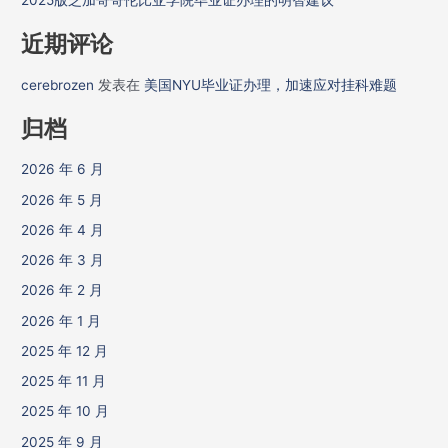
近期评论
cerebrozen
发表在
美国NYU毕业证办理，加速应对挂科难题
归档
2026 年 6 月
2026 年 5 月
2026 年 4 月
2026 年 3 月
2026 年 2 月
2026 年 1 月
2025 年 12 月
2025 年 11 月
2025 年 10 月
2025 年 9 月