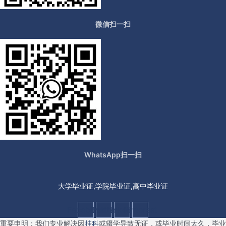
微信扫一扫
WhatsApp扫一扫
大学毕业证,学院毕业证,高中毕业证
Facebook
Twitter
Linkedin
Pinterest
重要申明：我们专业解决因
挂科
或辍学导致无证，或毕业时间太久，毕业