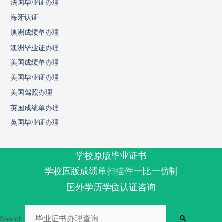
法国毕业证办理
海牙认证
澳洲成绩单办理
澳洲毕业证办理
美国成绩单办理
美国毕业证办理
美国驾照办理
英国成绩单办理
英国毕业证办理
学校原版毕业证书
学校原版成绩单扫描件一比一仿制
国外学历学位认证咨询
Search