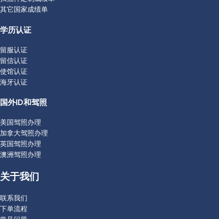
其它国家成绩单
学历认证
留服认证
留信认证
使馆认证
海牙认证
国外ID和驾照
美国驾照办理
加拿大驾照办理
英国驾照办理
澳洲驾照办理
关于我们
联系我们
下单流程