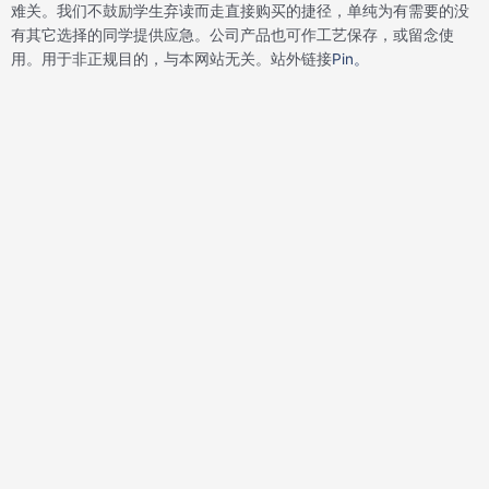
k
n
s
难关。我们不鼓励学生弃读而走直接购买的捷径，单纯为有需要的没
t
有其它选择的同学提供应急。公司产品也可作工艺保存，或留念使
用。用于非正规目的，与本网站无关。站外链接
Pin。