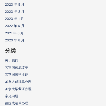
2023 年 5 月
2023 年 2 月
2023 年 1 月
2022 年 6 月
2021 年 8 月
2020 年 8 月
分类
关于我们
其它国家成绩单
其它国家毕业证
加拿大成绩单办理
加拿大毕业证办理
常见问题
德国成绩单办理