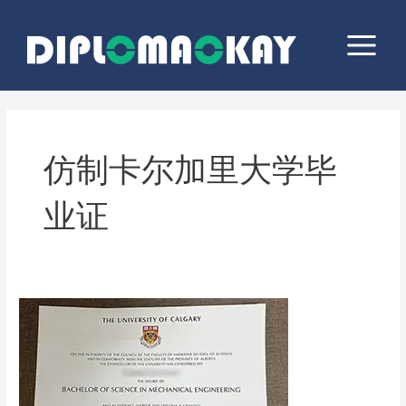
跳
Main
至
Menu
内
容
仿制卡尔加里大学毕
业证
购
买
卡
尔
加