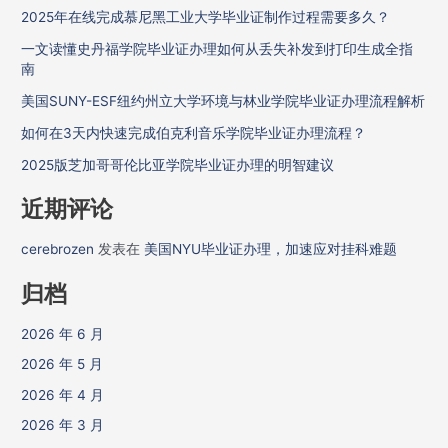
2025年在线完成慕尼黑工业大学毕业证制作过程需要多久？
一文读懂史丹福学院毕业证办理如何从丢失补发到打印生成全指
南
美国SUNY-ESF纽约州立大学环境与林业学院毕业证办理流程解析
如何在3天内快速完成伯克利音乐学院毕业证办理流程？
2025版芝加哥哥伦比亚学院毕业证办理的明智建议
近期评论
cerebrozen
发表在
美国NYU毕业证办理，加速应对挂科难题
归档
2026 年 6 月
2026 年 5 月
2026 年 4 月
2026 年 3 月