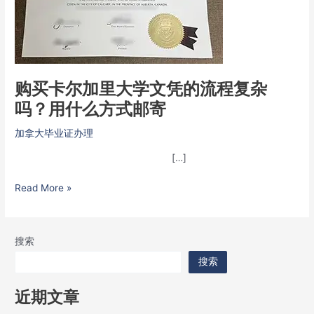
里
大
学
文
凭
的
购买卡尔加里大学文凭的流程复杂
流
吗？用什么方式邮寄
程
复
加拿大毕业证办理
杂
吗？
[…]
用
什
Read More »
么
方
式
搜索
邮
搜索
寄
近期文章