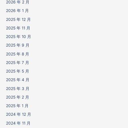
2026 年 2 月
2026 年 1 月
2025 年 12 月
2025 年 11 月
2025 年 10 月
2025 年 9 月
2025 年 8 月
2025 年 7 月
2025 年 5 月
2025 年 4 月
2025 年 3 月
2025 年 2 月
2025 年 1 月
2024 年 12 月
2024 年 11 月