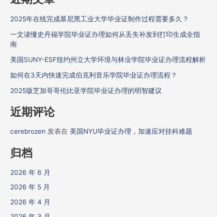
购
买。
2025年在线完成慕尼黑工业大学毕业证制作过程需要多久？
一文读懂史丹福学院毕业证办理如何从丢失补发到打印生成全指
南
美国SUNY-ESF纽约州立大学环境与林业学院毕业证办理流程解析
如何在3天内快速完成伯克利音乐学院毕业证办理流程？
2025版芝加哥哥伦比亚学院毕业证办理的明智建议
近期评论
cerebrozen
发表在
美国NYU毕业证办理，加速应对挂科难题
归档
2026 年 6 月
2026 年 5 月
2026 年 4 月
2026 年 3 月