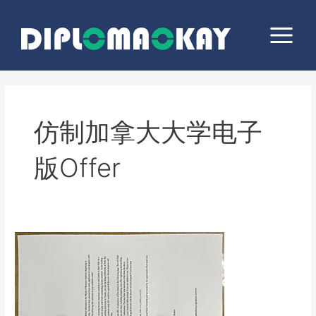
跳
Main
至
Menu
内
容
仿制加拿大大学电子
版Offer
加
拿
大
约
克