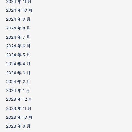
2024 年 11 月
2024 年 10 月
2024 年 9 月
2024 年 8 月
2024 年 7 月
2024 年 6 月
2024 年 5 月
2024 年 4 月
2024 年 3 月
2024 年 2 月
2024 年 1 月
2023 年 12 月
2023 年 11 月
2023 年 10 月
2023 年 9 月