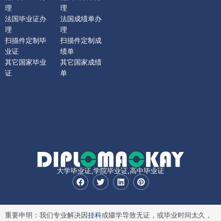
理
理
法国毕业证办
法国成绩单办
理
理
扫描件定制毕
扫描件定制成
业证
绩单
其它国家毕业
其它国家成绩
证
单
大学毕业证,学院毕业证,高中毕业证
F
T
L
P
a
w
i
i
c
i
n
n
e
t
k
t
b
t
e
e
重要申明：我们专业解决因
挂科
或辍学导致无证，或毕业时间太久，
o
e
d
r