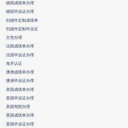
德国成绩单办理
德国毕业证办理
扫描件定制成绩单
扫描件定制毕业证
文凭办理
法国成绩单办理
法国毕业证办理
海牙认证
澳洲成绩单办理
澳洲毕业证办理
美国成绩单办理
美国毕业证办理
美国驾照办理
英国成绩单办理
英国毕业证办理