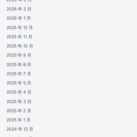
2026 年 2 月
2026 年 1 月
2025 年 12 月
2025 年 11 月
2025 年 10 月
2025 年 9 月
2025 年 8 月
2025 年 7 月
2025 年 5 月
2025 年 4 月
2025 年 3 月
2025 年 2 月
2025 年 1 月
2024 年 12 月